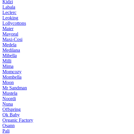
Kidzi
Labala
Leclerc
Leoking
Lollycottons
Maier
Mayoral
Maxi-Cosi
Medela
Medilana
Mibella
Milli
Mima
Momcozy
Mombella
Moon
Mr Sandman
Mustela
Noordi
Nuna
Offspring
Ok Baby
Organic Factory
Osann
Pali