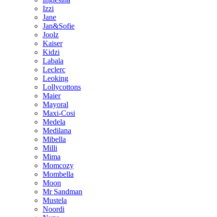
Izzi
Jane
Jan&Sofie
Joolz
Kaiser
Kidzi
Labala
Leclerc
Leoking
Lollycottons
Maier
Mayoral
Maxi-Cosi
Medela
Medilana
Mibella
Milli
Mima
Momcozy
Mombella
Moon
Mr Sandman
Mustela
Noordi