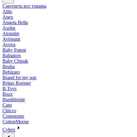
Смотреть все товары
Alilo
Anex
Angela Bella
Asobu
Atopalm
Avionaut
Avova
Baby Patent
Babiators
Baby Chipak
Beaba
Bebizaro
Brand for my son
Britax Roemer
B.Toys
Bozz
Bumbleride
Cam
Chicco
Comotomo
CottonMoose
Cybex