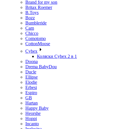
Brand for my son
Britax Roemer
B.Toys
Bozz
Bumbleride
Cam
Chicco
Comotomo
CottonMoose
Cybex
Коляски Cybex 2 в 1
Doona
Drema BabyDou
Ducle
Ellipse
Elodie
Erbesi
Espiro
GB
Hartan
Happy Baby
Heorshe
Hoppi
Incanto
Inglesina