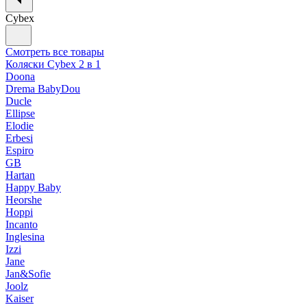
Cybex
Смотреть все товары
Коляски Cybex 2 в 1
Doona
Drema BabyDou
Ducle
Ellipse
Elodie
Erbesi
Espiro
GB
Hartan
Happy Baby
Heorshe
Hoppi
Incanto
Inglesina
Izzi
Jane
Jan&Sofie
Joolz
Kaiser