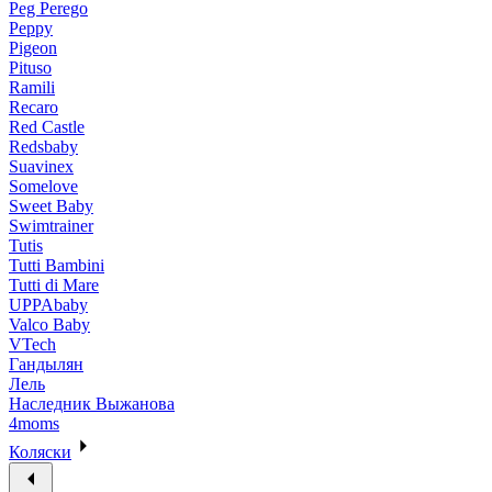
Peg Perego
Peppy
Pigeon
Pituso
Ramili
Recaro
Red Castle
Redsbaby
Suavinex
Somelove
Sweet Baby
Swimtrainer
Tutis
Tutti Bambini
Tutti di Mare
UPPAbaby
Valco Baby
VTech
Гандылян
Лель
Наследник Выжанова
4moms
Коляски