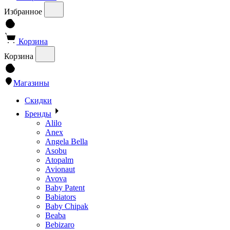
Избранное
Корзина
Корзина
Магазины
Скидки
Бренды
Alilo
Anex
Angela Bella
Asobu
Atopalm
Avionaut
Avova
Baby Patent
Babiators
Baby Chipak
Beaba
Bebizaro