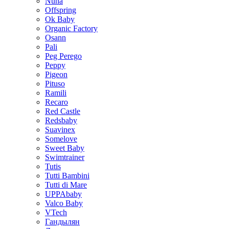
Nuna
Offspring
Ok Baby
Organic Factory
Osann
Pali
Peg Perego
Peppy
Pigeon
Pituso
Ramili
Recaro
Red Castle
Redsbaby
Suavinex
Somelove
Sweet Baby
Swimtrainer
Tutis
Tutti Bambini
Tutti di Mare
UPPAbaby
Valco Baby
VTech
Гандылян