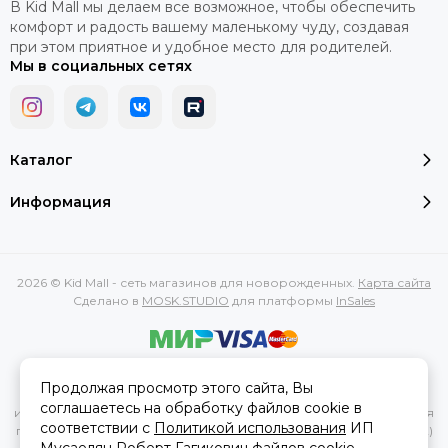
В Kid Mall мы делаем все возможное, чтобы обеспечить
комфорт и радость вашему маленькому чуду, создавая
при этом приятное и удобное место для родителей.
Мы в социальных сетях
Каталог
Информация
2026 © Kid Mall - сеть магазинов для новорожденных.
Карта сайта
Сделано в
MOSK.STUDIO
для платформы
InSales
Вся представленная на сайте информация, касающаяся
Продолжая просмотр этого сайта, Вы
характеристик, стоимости товаров и услуг, носит
соглашаетесь на обработку файлов cookie в
информационный характер и ни при каких условиях не является
соответствии с
Политикой использования
ИП
публичной офертой, определяемой положениями Статьи 437(2)