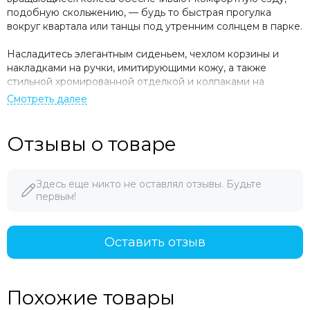
подобную скольжению, — будь то быстрая прогулка
вокруг квартала или танцы под утренним солнцем в парке.
Насладитесь элегантным сиденьем, чехлом корзины и
накладками на ручки, имитирующими кожу, а также
стильной хромированной отделкой и колпаками на
колесах. Телескопическая ручка и 5-литровая корзина —
вот еще несколько главных особенностей этой коляски
премиум-класса.
Отзывы о товаре
Компания mima
создает подобные продукты с 2009
года, руководствуясь страстью к дизайну, вниманием к
деталям, заботой и любовью. И именно с этой любовью
Здесь еще никто не оставлял отзывы. Будьте
мы представляем вам
mima creo
.
первым!
В переводе с испанского «
creo
» означает «Я верю» и «Я
создаю», и какое еще название лучше подойдет для
Оставить отзыв
нашего самого свежего и инновационного дизайна?
Характеристики
Похожие товары
Подходит для детей от рождения до 22 кг (люлька и