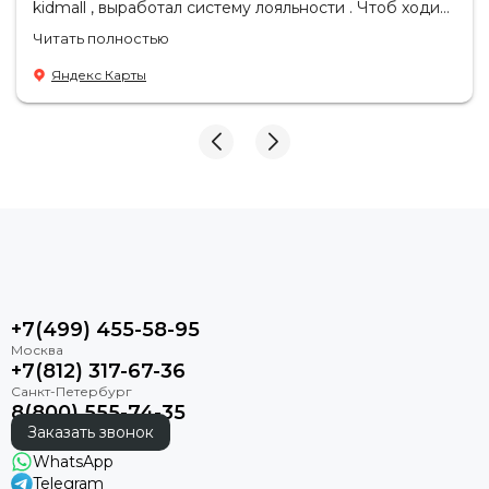
kidmall , выработал систему лояльности . Чтоб ходить
Подушка сиденья
туда чаще
Читать полностью
Дождевой чехол
Яндекс Карты
+7(499) 455-58-95
+7(812) 317-67-36
8(800) 555-74-35
Заказать звонок
WhatsApp
Telegram