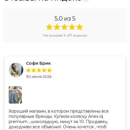
5.0
из 5
На основе
3 417
оценок
Софи Брик
30 июля 2026
Что входит в комплект?
Шасси
Сиденье
Хороший магазин, в котором представлены все
бампер
популярные бренды. Купили коляску Anex iq
premium , шоколадную, минут за 10. Продавец
Чехол для корзины
доходчиво все объяснил. Очень хочется , чтоб
Навес