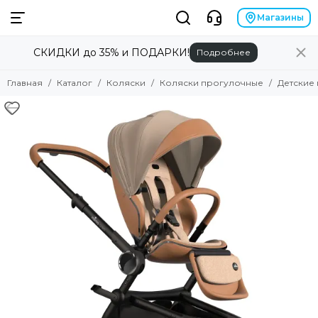
Коляски
Магазины
СКИДКИ до 35% и ПОДАРКИ!
Подробнее
Смотреть все товары
Коляски 2 в 1
Главная
Каталог
Коляски
Коляски прогулочные
Детские
Коляски 3 в 1
Коляски прогулочные
Коляски для двойни
Аксессуары для колясок
Люльки для колясок