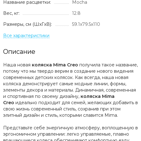
Название расцветки:
Mocha
Вес, кг:
12.8
Размеры, см (ШxГxВ):
59.1x79.5x110
Описание
Наша новая
коляска Mima Creo
получила такое название,
потому что мы твердо верим в создание нового видения
современных детских колясок. Как всегда, наша новая
коляска демонстрирует самые модные линии, формы,
элементы декора и материалы. Динамичная, современная
и спортивная по своему дизайну,
коляска Mima
Creo
идеально подходит для семей, желающих добавить в
свою жизнь современный стиль, сохранив при этом
элитный дизайн и стиль, которыми славится Mima.
Представьте себе энергичную атмосферу, воплощенную в
эргономичном управлении: легко управляемые, плавно
вращающиеся колеса обеспечивают комфортную езду,