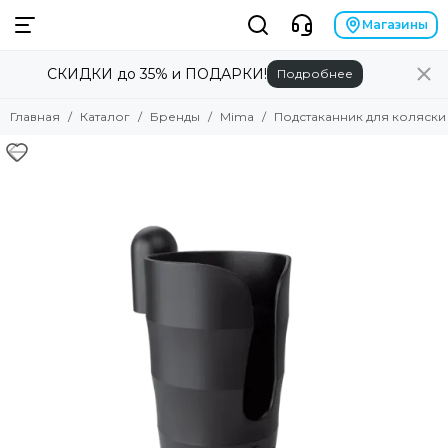
Бренды
Магазины
СКИДКИ до 35% и ПОДАРКИ!
Подробнее
Смотреть все товары
Alilo
Главная
Каталог
Бренды
Mima
Подстаканник для коляски
Anex
Angela Bella
Asobu
Atopalm
Avionaut
Avova
Baby Patent
Babiators
Baby Chipak
Beaba
Bebizaro
Brand for my son
Britax Roemer
B.Toys