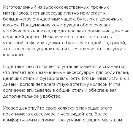
Recaro
Изготовленный из высококачественных, прочных
Red Castle
материалов, этот аксессуар плотно прилегает к
большинству стандартных чашек, бутылок и дорожных
Redsbaby
кружек. Продуманная конструкция обеспечивает
Suavinex
устойчивость напитка, предотвращая проливание даже на
Somelove
неровной дороге. Независимо от того, пьете ли вы
Sweet Baby
утренний кофе или держите бутылку с водой под рукой,
Swimtrainer
этот аксессуар улучшит ваши впечатления от прогулки с
коляской.
Tutis
Tutti Bambini
Подстаканник mima легко устанавливается и снимается,
Tutti di Mare
что делает его незаменимым аксессуаром для родителей,
UPPAbaby
ценящих стиль и функциональность. Его минималистичный
Valco Baby
дизайн дополняет элегантную эстетику колясок Mima,
органично вписываясь в общий стиль и обеспечивая
VTech
дополнительное удобство.
Гандылян
Лель
Усовершенствуйте свою коляску с помощью этого
Наследник Выжанова
практичного аксессуара и наслаждайтесь более
4moms
комфортными и легкими прогулками с вашим малышом.