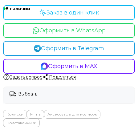
Hoppi
Incanto
В наличии
Заказ в один клик
Inglesina
Izzi
Оформить в WhatsApp
Jane
Jan&Sofie
Joolz
Оформить в Telegram
Kaiser
Kidzi
Оформить в MAX
Labala
Leclerc
Задать вопрос
Поделиться
Leoking
Lollycottons
Выбрать
Maier
Mayoral
Maxi-Cosi
Коляски
Mima
Аксессуары для колясок
Medela
Подстаканники
Medilana
Mibella