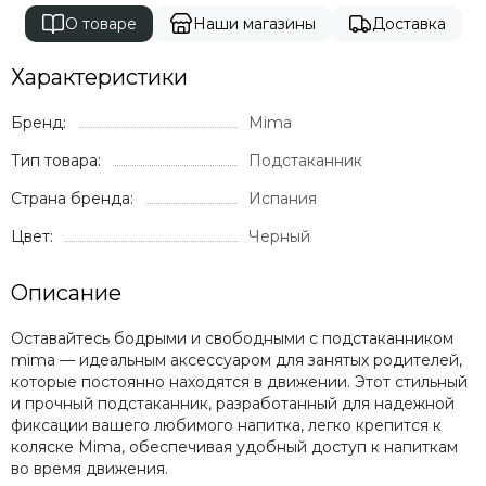
Milli
О товаре
Наши магазины
Доставка
Mima
Momcozy
Характеристики
Mombella
Moon
Бренд:
Mima
Mr Sandman
Тип товара:
Подстаканник
Mustela
Noordi
Страна бренда:
Испания
Nuna
Цвет:
Черный
Offspring
Ok Baby
Описание
Organic Factory
Osann
Оставайтесь бодрыми и свободными с подстаканником
Pali
mima — идеальным аксессуаром для занятых родителей,
Peg Perego
которые постоянно находятся в движении. Этот стильный
Peppy
и прочный подстаканник, разработанный для надежной
фиксации вашего любимого напитка, легко крепится к
Pigeon
коляске Mima, обеспечивая удобный доступ к напиткам
Pituso
во время движения.
Ramili