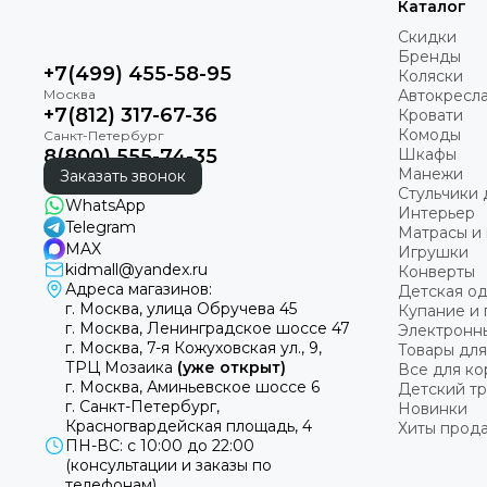
Каталог
Скидки
Бренды
+7(499) 455-58-95
Коляски
Автокресл
+7(812) 317-67-36
Кровати
Комоды
8(800) 555-74-35
Шкафы
Манежи
Заказать звонок
Стульчики 
WhatsApp
Интерьер
Telegram
Матрасы и 
MAX
Игрушки
kidmall@yandex.ru
Конверты
Адреса магазинов:
Детская о
г. Москва, улица Обручева 45
Купание и 
г. Москва, Ленинградское шоссе 47
Электронн
г. Москва, 7-я Кожуховская ул., 9,
Товары для
ТРЦ Мозаика
(уже открыт)
Все для к
г. Москва, Аминьевское шоссе 6
Детский т
г. Санкт-Петербург,
Новинки
Красногвардейская площадь, 4
Хиты прод
ПН-ВС: с 10:00 до 22:00
(консультации и заказы по
телефонам).