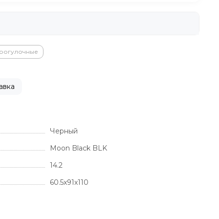
прогулочные
авка
Черный
Moon Black BLK
14.2
60.5х91х110