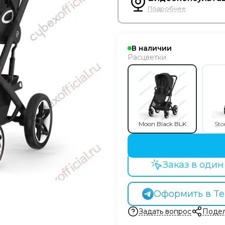
Подробнее
В наличии
Расцветки
Moon Black BLK
Sto
Заказ в один
Оформить в Te
Задать вопрос
Подел