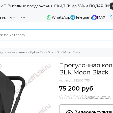
Е! Выгодные предложения, СКИДКИ до 35% и ПОДАРКИ!
ателям
WhatsApp
Telegram
MAX
улочная коляска Cybex Talos S Lux BLK Moon Black
Прогулочная коля
BLK Moon Black
Артикул:
522004713
75 200 руб
Оставить отзыв
Видеоконсультац