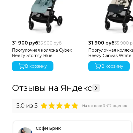
31 900 руб
31 900 руб
35 900 руб
35 900 
Прогулочная коляска Cybex
Прогулочная коляск
Beezy Stormy Blue
Beezy Canvas White
В корзину
В корзину
Отзывы на Яндекс
5.0
из 5
На основе
3 417
оценок
Софи Брик