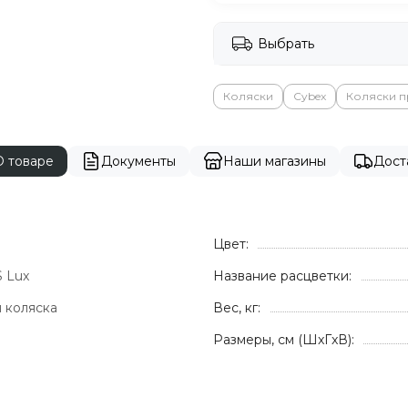
Выбрать
Коляски
Cybex
Коляски 
О товаре
Документы
Наши магазины
Дост
Цвет:
S Lux
Название расцветки:
 коляска
Вес, кг:
Размеры, см (ШxГxВ):