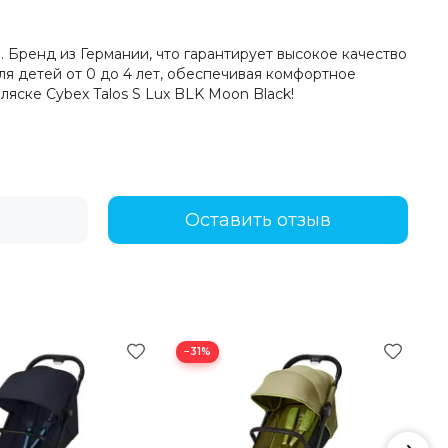
. Бренд из Германии, что гарантирует высокое качество
я детей от 0 до 4 лет, обеспечивая комфортное
яске Cybex Talos S Lux BLK Moon Black!
Оставить отзыв
−31%
−