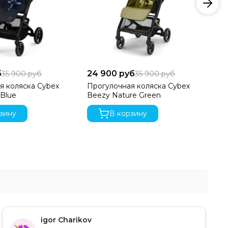
б
24 900 руб
24
35 900 руб
35 900 руб
я коляска Cybex
Прогулочная коляска Cybex
Пр
 Blue
Beezy Nature Green
Be
зину
В корзину
igor Charikov