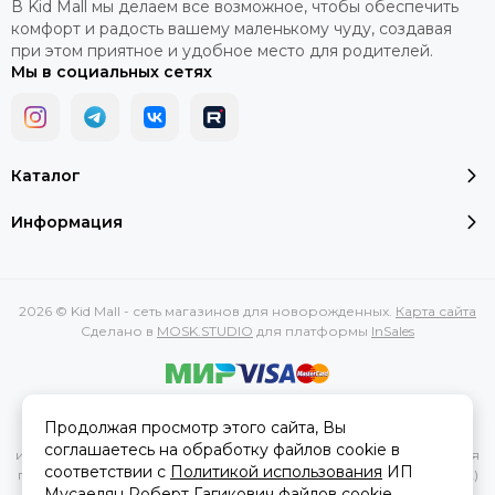
В Kid Mall мы делаем все возможное, чтобы обеспечить
комфорт и радость вашему маленькому чуду, создавая
при этом приятное и удобное место для родителей.
Мы в социальных сетях
Каталог
Информация
2026 © Kid Mall - сеть магазинов для новорожденных.
Карта сайта
Сделано в
MOSK.STUDIO
для платформы
InSales
Вся представленная на сайте информация, касающаяся
Продолжая просмотр этого сайта, Вы
характеристик, стоимости товаров и услуг, носит
соглашаетесь на обработку файлов cookie в
информационный характер и ни при каких условиях не является
соответствии с
Политикой использования
ИП
публичной офертой, определяемой положениями Статьи 437(2)
Мусаелян Роберт Гагикович файлов cookie.
Гражданского кодекса РФ.