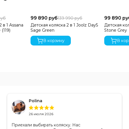
99 890 руб
99 890 ру
руб
139 990 руб
2 в 1 Assana
Детская коляска 2 в 1 Joolz Day5
Детская кол
 (119)
Sage Green
Stone Grey
В корзину
В кор
Polina
26 июля 2026
Приехали выбирать коляску. Нас