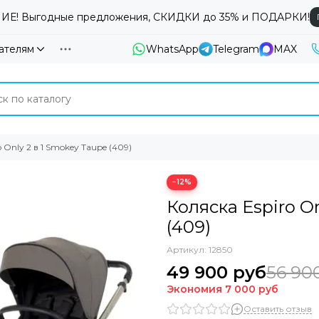
Е! Выгодные предложения, СКИДКИ до 35% и ПОДАРКИ!
ателям
WhatsApp
Telegram
MAX
 Only 2 в 1 Smokey Taupe (409)
−12%
Коляска Espiro O
(409)
Артикул:
12850
49 900 руб
56 90
Экономия
7 000 руб
Оставить отзыв