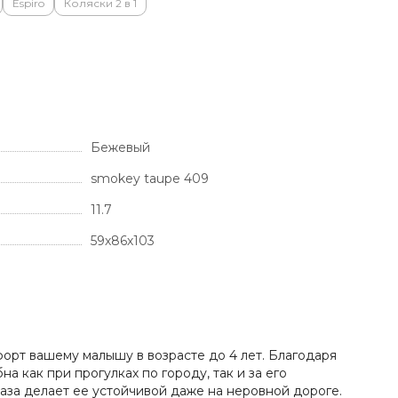
Espiro
Коляски 2 в 1
Бежевый
smokey taupe 409
11.7
59х86х103
орт вашему малышу в возрасте до 4 лет. Благодаря
на как при прогулках по городу, так и за его
аза делает ее устойчивой даже на неровной дороге.