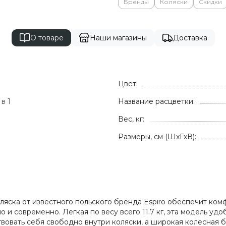
Бренды
Коляски
Скидки
О товаре
Наши магазины
Доставка
Цвет:
 в 1
Название расцветки:
1
Вес, кг:
Размеры, см (ШxГxВ):
яска от известного польского бренда Espiro обеспечит комф
и современно. Легкая по весу всего 11.7 кг, эта модель удоб
овать себя свободно внутри коляски, а широкая колесная б