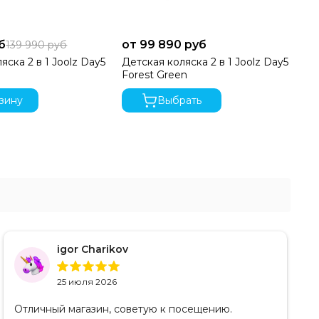
б
от 99 890 руб
от
139 990 руб
яска 2 в 1 Joolz Day5
Детская коляска 2 в 1 Joolz Day5
Де
Forest Green
Sp
зину
Выбрать
igor Charikov
25 июля 2026
Отличный магазин, советую к посещению.