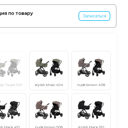
ия по товару
Записаться
ey Taupe 309
stylish khaki 404
nude brown 408
ish black 410
nude brown 508
stylish black 510