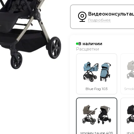
Видеоконсультац
Подробнее
В наличии
Расцветки
Blue Fog 103
Smok
smokey taupe 409
styl