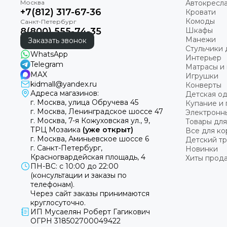
Автокресл
+7(812) 317-67-36
Кровати
Комоды
8(800) 555-74-35
Шкафы
Манежи
Заказать звонок
Стульчики 
WhatsApp
Интерьер
Telegram
Матрасы и 
MAX
Игрушки
kidmall@yandex.ru
Конверты
Адреса магазинов:
Детская о
г. Москва, улица Обручева 45
Купание и 
г. Москва, Ленинградское шоссе 47
Электронн
г. Москва, 7-я Кожуховская ул., 9,
Товары для
ТРЦ Мозаика
(уже открыт)
Все для к
г. Москва, Аминьевское шоссе 6
Детский т
г. Санкт-Петербург,
Новинки
Красногвардейская площадь, 4
Хиты прод
ПН-ВС: с 10:00 до 22:00
(консультации и заказы по
телефонам).
Через сайт заказы принимаются
круглосуточно.
ИП Мусаелян Роберт Гагикович
ОГРН 318502700049422