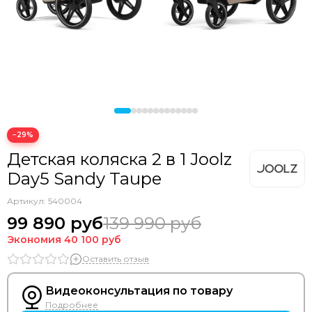
Bozz
Bumbleride
Cam
Chicco
Comotomo
CottonMoose
Cybex
Doona
−29%
Drema BabyDou
Детская коляска 2 в 1 Joolz
Ducle
Day5 Sandy Taupe
Ellipse
Elodie
Артикул:
540004
Erbesi
99 890 руб
139 990 руб
Espiro
Экономия
40 100 руб
GB
Оставить отзыв
Hartan
Happy Baby
Видеоконсультация по товару
Heorshe
Подробнее