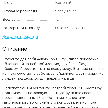
Цвет:
Бежевый
Название расцветки:
Sandy Taupe
Вес, кг:
12
Размеры, см (ШxГxВ):
60x88-94x103-113
Описание
Откройте для себя новую Joolz Day5, пятое поколение
обновлений нашей любимой модели Joolz Day,
обожаемой родителями по всему миру. Эта замечательная
коляска сочетает в себе высочайший комфорт и защиту с
лучшей поддержкой для вашего малыша.
С впечатляющим рейтингом потребителей 4.8, Joolz Day5
поднимает выше каждую заветную функцию своей
предшественницы. Разработанная экспертами для
максимального эргономичного комфорта, эта коляска
гарантирует, что ваш ребенок будет в безопасности и