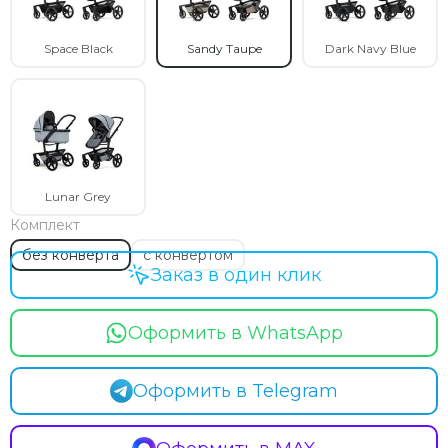
Milli
Mima
Space Black
Sandy Taupe
Dark Navy Blue
Momcozy
Mombella
Moon
Mr Sandman
Mustela
Noordi
Lunar Grey
Nuna
Комплект
Offspring
Ok Baby
без конверта
с конвертом
Заказ в один клик
Organic Factory
Osann
Pali
Оформить в WhatsApp
Peg Perego
Peppy
Оформить в Telegram
Pigeon
Pituso
Ramili