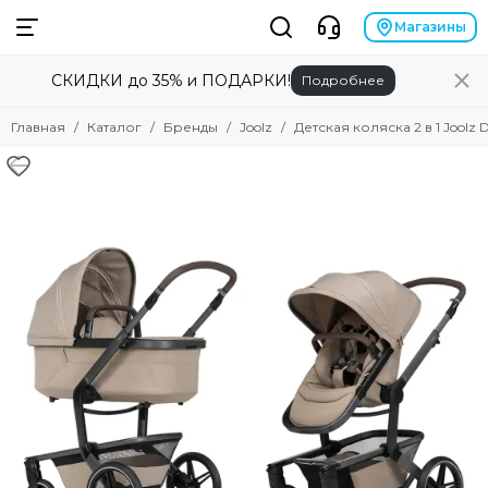
Бренды
Магазины
СКИДКИ до 35% и ПОДАРКИ!
Подробнее
Смотреть все товары
Alilo
Главная
Каталог
Бренды
Joolz
Детская коляска 2 в 1 Joolz 
Anex
Angela Bella
Asobu
Atopalm
Avionaut
Avova
Baby Patent
Babiators
Baby Chipak
Beaba
Bebizaro
Brand for my son
Britax Roemer
B.Toys