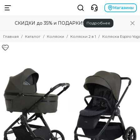
Коляски
Магазины
СКИДКИ до 35% и ПОДАРКИ!
Подробнее
Смотреть все товары
Коляски 2 в 1
Главная
Каталог
Коляски
Коляски 2 в 1
Коляска Espiro Yoga 2
Коляски 3 в 1
Коляски прогулочные
Коляски для двойни
Аксессуары для колясок
Люльки для колясок