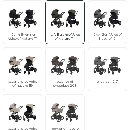
Calm Evening
Life Balance Voice
Gray Zen Voice of
Voice of Nature 111
of Nature 114
Nature 117
assana lotos voice
essence of
gray zen 217
of nature 119
chocolate 208
assana lotos voice
power of nature