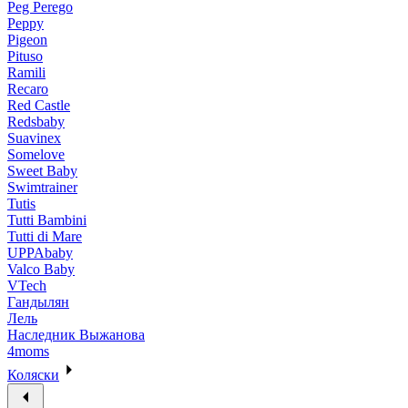
Peg Perego
Peppy
Pigeon
Pituso
Ramili
Recaro
Red Castle
Redsbaby
Suavinex
Somelove
Sweet Baby
Swimtrainer
Tutis
Tutti Bambini
Tutti di Mare
UPPAbaby
Valco Baby
VTech
Гандылян
Лель
Наследник Выжанова
4moms
Коляски