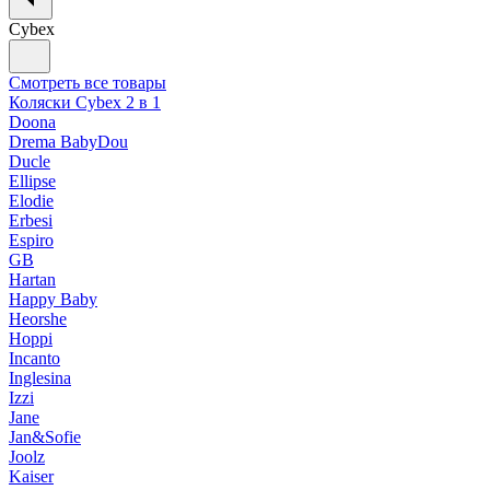
Cybex
Смотреть все товары
Коляски Cybex 2 в 1
Doona
Drema BabyDou
Ducle
Ellipse
Elodie
Erbesi
Espiro
GB
Hartan
Happy Baby
Heorshe
Hoppi
Incanto
Inglesina
Izzi
Jane
Jan&Sofie
Joolz
Kaiser