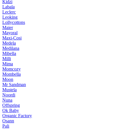
Kidzi
Labala
Leclerc
Leoking
Lollycottons
Maier
Mayoral
Maxi-Cosi
Medela
Medilana
Mibella
Milli
Mima
Momcozy
Mombella
Moon
Mr Sandman
Mustela
Noordi
Nuna
Offspring
Ok Baby
Organic Factory
Osann
Pali