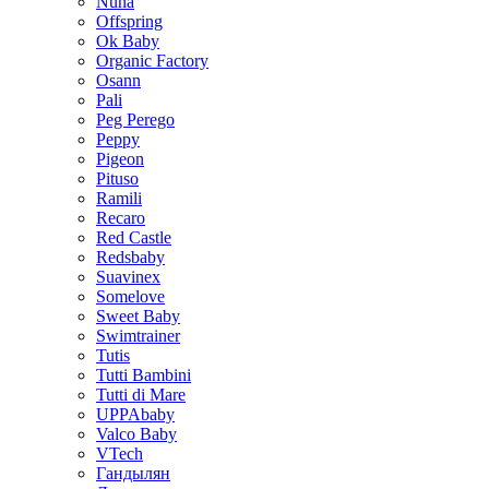
Nuna
Offspring
Ok Baby
Organic Factory
Osann
Pali
Peg Perego
Peppy
Pigeon
Pituso
Ramili
Recaro
Red Castle
Redsbaby
Suavinex
Somelove
Sweet Baby
Swimtrainer
Tutis
Tutti Bambini
Tutti di Mare
UPPAbaby
Valco Baby
VTech
Гандылян