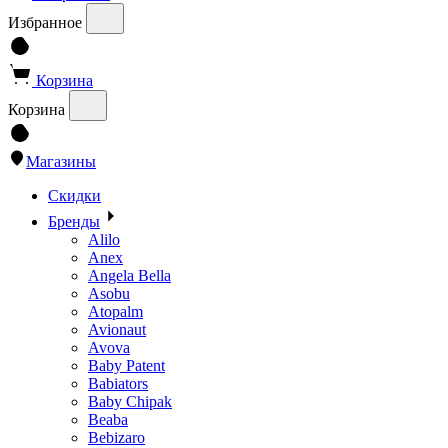
Избранное
Корзина
Корзина
Магазины
Скидки
Бренды
Alilo
Anex
Angela Bella
Asobu
Atopalm
Avionaut
Avova
Baby Patent
Babiators
Baby Chipak
Beaba
Bebizaro