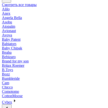
Смотреть все товары
Alilo
Anex
Angela Bella
Asobu
Atopalm
Avionaut
Avova
Baby Patent
Babiators
Baby Chipak
Beaba
Bebizaro
Brand for my son
Britax Roemer
B.Toys
Bozz
Bumbleride
Cam
Chicco
Comotomo
CottonMoose
Cybex