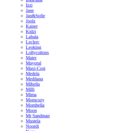
Izzi
Jane
Jan&Sofie
Joolz
Kaiser
Kidzi
Labala
Leclerc
Leoking
Lollycottons
Maier
Mayoral
Maxi-Cosi
Medela
Medilana
Mibella
Milli
Mima
Momcozy
Mombella
Moon
Mr Sandman
Mustela
Noordi