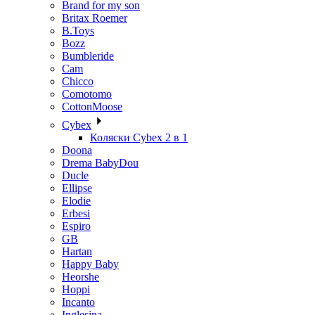
Brand for my son
Britax Roemer
B.Toys
Bozz
Bumbleride
Cam
Chicco
Comotomo
CottonMoose
Cybex
Коляски Cybex 2 в 1
Doona
Drema BabyDou
Ducle
Ellipse
Elodie
Erbesi
Espiro
GB
Hartan
Happy Baby
Heorshe
Hoppi
Incanto
Inglesina