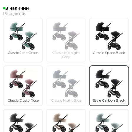
В наличии
Расцветки
Classic Jade Green
Classic Midnight
Classic Space Black
Grey
Classic Dusty Rose
Classic Night Blue
Style Carbon Black