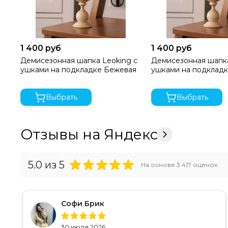
1 400 руб
1 400 руб
Демисезонная шапка Leoking с
Демисезонная шапка
ушками на подкладке Бежевая
ушками на подкладк
Выбрать
Выбрать
Отзывы на Яндекс
5.0
из 5
На основе
3 417
оценок
Софи Брик
30 июля 2026