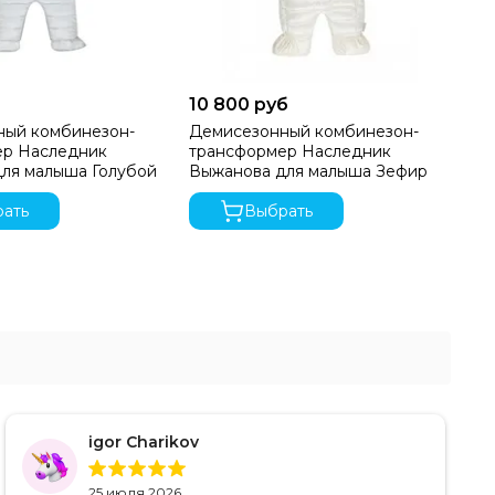
10 800 руб
10
ный комбинезон-
Демисезонный комбинезон-
Де
ер Наследник
трансформер Наследник
тр
ля малыша Голубой
Выжанова для малыша Зефир
Вы
Ма
ать
Выбрать
igor Charikov
25 июля 2026