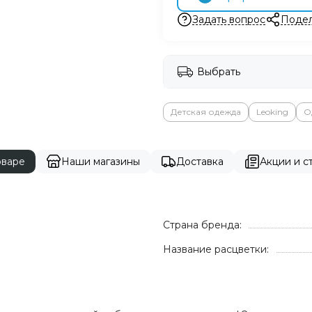
Задать вопрос
Подел
Выбрать
Детская одежда
Leoking
О
оваре
Наши магазины
Доставка
Акции и ст
Страна бренда:
Название расцветки: