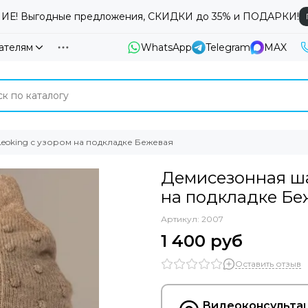
Е! Выгодные предложения, СКИДКИ до 35% и ПОДАРКИ!
ателям
WhatsApp
Telegram
MAX
eoking с узором на подкладке Бежевая
Демисезонная ша
на подкладке Бе
Артикул:
2007
1 400 руб
Оставить отзыв
Видеоконсультац