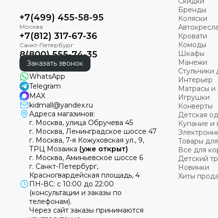
Скидки
Бренды
+7(499) 455-58-95
Коляски
Автокресл
+7(812) 317-67-36
Кровати
Комоды
8(800) 555-74-35
Шкафы
Манежи
Заказать звонок
Стульчики 
WhatsApp
Интерьер
Telegram
Матрасы и 
MAX
Игрушки
kidmall@yandex.ru
Конверты
Адреса магазинов:
Детская о
г. Москва, улица Обручева 45
Купание и 
г. Москва, Ленинградское шоссе 47
Электронн
г. Москва, 7-я Кожуховская ул., 9,
Товары для
ТРЦ Мозаика
(уже открыт)
Все для к
г. Москва, Аминьевское шоссе 6
Детский т
г. Санкт-Петербург,
Новинки
Красногвардейская площадь, 4
Хиты прод
ПН-ВС: с 10:00 до 22:00
(консультации и заказы по
телефонам).
Через сайт заказы принимаются