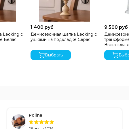
1 400 руб
9 500 руб
 Leoking с
Демисезонная шапка Leoking с
Демисезон
е Белая
ушками на подкладке Серая
трансформ
Выжанова д
Выбрать
Выбр
Polina
26 июля 2026