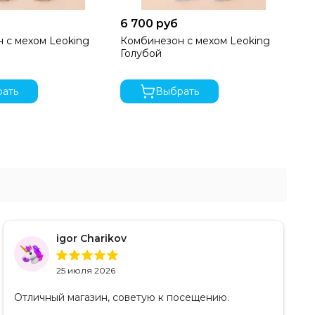
6 700 руб
19
 с мехом Leoking
Комбинезон с мехом Leoking
Ко
Голубой
На
ать
Выбрать
igor Charikov
25 июля 2026
Отличный магазин, советую к посещению.