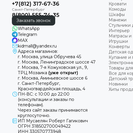
+7(812) 317-67-36
Кровати
Комоды
8(800) 555-74-35
Шкафы
Манежи
Заказать звонок
Стульчики 
WhatsApp
Интерьер
Telegram
Матрасы и 
MAX
Игрушки
kidmall@yandex.ru
Конверты
Адреса магазинов:
Детская о
г. Москва, улица Обручева 45
Купание и 
г. Москва, Ленинградское шоссе 47
Электронн
г. Москва, 7-я Кожуховская ул., 9,
Товары для
ТРЦ Мозаика
(уже открыт)
Все для к
г. Москва, Аминьевское шоссе 6
Детский т
г. Санкт-Петербург,
Новинки
Красногвардейская площадь, 4
Хиты прод
ПН-ВС: с 10:00 до 22:00
(консультации и заказы по
телефонам).
Через сайт заказы принимаются
круглосуточно.
ИП Мусаелян Роберт Гагикович
ОГРН 318502700049422
ИНН 330570773948