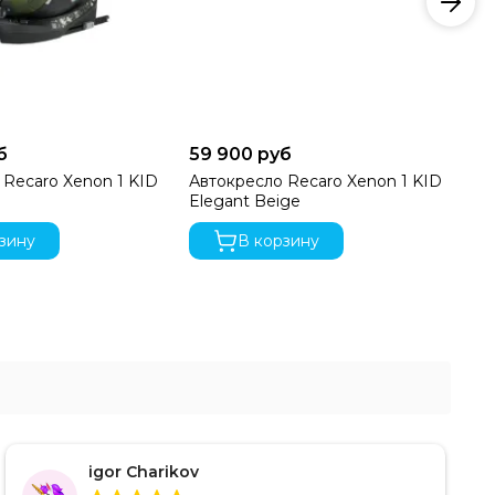
б
59 900 руб
42
 Recaro Xenon 1 KID
Автокресло Recaro Xenon 1 KID
Ав
Elegant Beige
Ko
зину
В корзину
igor Charikov