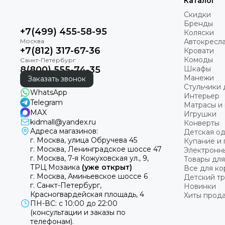
Каталог
Скидки
Бренды
+7(499) 455-58-95
Коляски
Автокресл
+7(812) 317-67-36
Кровати
Комоды
8(800) 555-74-35
Шкафы
Манежи
Заказать звонок
Стульчики 
WhatsApp
Интерьер
Telegram
Матрасы и 
MAX
Игрушки
kidmall@yandex.ru
Конверты
Адреса магазинов:
Детская о
г. Москва, улица Обручева 45
Купание и 
г. Москва, Ленинградское шоссе 47
Электронн
г. Москва, 7-я Кожуховская ул., 9,
Товары для
ТРЦ Мозаика
(уже открыт)
Все для к
г. Москва, Аминьевское шоссе 6
Детский т
г. Санкт-Петербург,
Новинки
Красногвардейская площадь, 4
Хиты прод
ПН-ВС: с 10:00 до 22:00
(консультации и заказы по
телефонам).