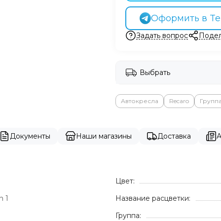
Оформить в Te
Задать вопрос
Подел
Выбрать
Автокресла
Recaro
Группа 
Документы
Наши магазины
Доставка
А
Цвет:
n 1
Название расцветки:
Группа: