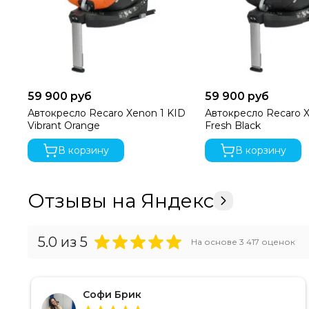
59 900 руб
59 900 руб
Автокресло Recaro Xenon 1 KID
Автокресло Recaro X
Vibrant Orange
Fresh Black
В корзину
В корзину
Отзывы на Яндекс
5.0
из 5
На основе
3 417
оценок
Софи Брик