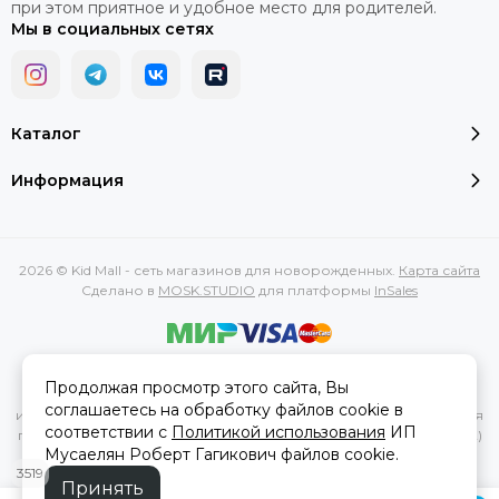
при этом приятное и удобное место для родителей.
Мы в социальных сетях
Каталог
Информация
2026 © Kid Mall - сеть магазинов для новорожденных.
Карта сайта
Сделано в
MOSK.STUDIO
для платформы
InSales
Вся представленная на сайте информация, касающаяся
Продолжая просмотр этого сайта, Вы
характеристик, стоимости товаров и услуг, носит
соглашаетесь на обработку файлов cookie в
информационный характер и ни при каких условиях не является
соответствии с
Политикой использования
ИП
публичной офертой, определяемой положениями Статьи 437(2)
Мусаелян Роберт Гагикович файлов cookie.
Гражданского кодекса РФ.
3519
Принять