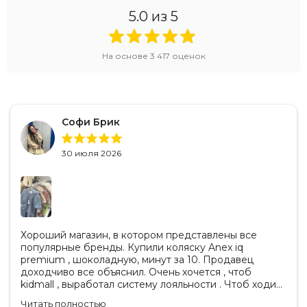
Сертификат европейского стандарта
ECE R129/03
5.0
из 5
Рейтинг 4 звезды в тесте ADAC (05/2023)
На основе
3 417
оценок
Победитель
European Product Design — Top Design 2022
Победитель
iF Design Award 2022
Победитель
Red Dot Product Design 2021
Софи Брик
Сертификат
GREENGUARD Gold
30 июля 2026
В комплекте
Кресло
Н
аправляющие ISOFIX
Хороший магазин, в котором представлены все
популярные бренды. Купили коляску Anex iq
П
одстаканник
premium , шоколадную, минут за 10. Продавец
доходчиво все объяснил. Очень хочется , чтоб
М
одуль боковой защиты SIP pod
kidmall , выработал систему лояльности . Чтоб ходить
туда чаще
Читать полностью