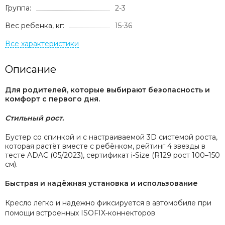
Группа:
2-3
Recaro
Red Castle
Вес ребенка, кг:
15-36
Redsbaby
Suavinex
Somelove
Описание
Sweet Baby
Swimtrainer
Для родителей, которые выбирают безопасность
и
Tutis
комфорт
с первого дня.
Tutti Bambini
Tutti di Mare
Стильный рост.
UPPAbaby
Б
устер со спинкой
и
с настраиваемой
3
D
системой роста,
Valco Baby
которая растёт вместе с ребёнком
, р
ейтинг 4 звезды в
VTech
тесте ADAC (05/2023
),
сертификат i-Size (R129
рост
100–150
см
)
.
Гандылян
Лель
Быстрая и надёжная установка
и использование
Наследник Выжанова
4moms
Кресло
легко и надежно
фиксируется в автомобиле при
помощи
встроенных
ISOFIX
коннекторов
‑