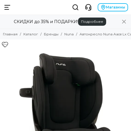
Бренды
Магазины
СКИДКИ до 35% и ПОДАРКИ!
Подробнее
Смотреть все товары
Alilo
Главная
Каталог
Бренды
Nuna
Автокресло Nuna Aace Lx Ca
Anex
Angela Bella
Asobu
Atopalm
Avionaut
Avova
Baby Patent
Babiators
Baby Chipak
Beaba
Bebizaro
Brand for my son
Britax Roemer
B.Toys