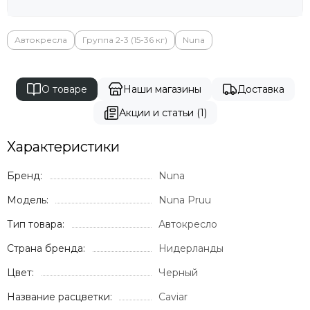
Milli
Mima
Momcozy
Автокресла
Группа 2-3 (15-36 кг)
Nuna
Mombella
Moon
О товаре
Наши магазины
Доставка
Mr Sandman
Mustela
Акции и статьи (1)
Noordi
Nuna
Характеристики
Offspring
Ok Baby
Бренд:
Nuna
Organic Factory
Модель:
Nuna Pruu
Osann
Pali
Тип товара:
Автокресло
Peg Perego
Страна бренда:
Нидерланды
Peppy
Цвет:
Pigeon
Черный
Pituso
Название расцветки:
Caviar
Ramili