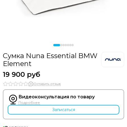
Bozz
Bumbleride
Cam
Chicco
Comotomo
CottonMoose
Cybex
Doona
Сумка Nuna Essential BMW
Drema BabyDou
Element
Ducle
19 900 руб
Ellipse
Elodie
Оставить отзыв
Erbesi
Espiro
Видеоконсультация по товару
GB
Подробнее
Hartan
Записаться
Happy Baby
Heorshe