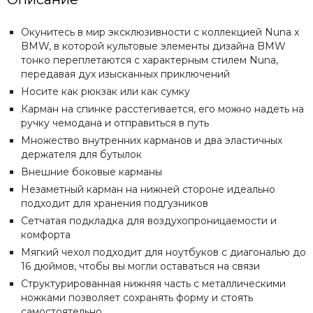
Recaro
Red Castle
Окунитесь в мир эксклюзивности с коллекцией Nuna x
Redsbaby
BMW, в которой культовые элементы дизайна BMW
тонко переплетаются с характерным стилем Nuna,
Suavinex
передавая дух изысканных приключений
Somelove
Носите как рюкзак или как сумку
Sweet Baby
Карман на спинке расстегивается, его можно надеть на
Swimtrainer
ручку чемодана и отправиться в путь
Tutis
Множество внутренних карманов и два эластичных
Tutti Bambini
держателя для бутылок
Tutti di Mare
Внешние боковые карманы
UPPAbaby
Незаметный карман на нижней стороне идеально
Valco Baby
подходит для хранения подгузников
VTech
Сетчатая подкладка для воздухопроницаемости и
Гандылян
комфорта
Лель
Мягкий чехол подходит для ноутбуков с диагональю до
Наследник Выжанова
16 дюймов, чтобы вы могли оставаться на связи
4moms
Структурированная нижняя часть с металлическими
ножками позволяет сохранять форму и стоять
самостоятельно