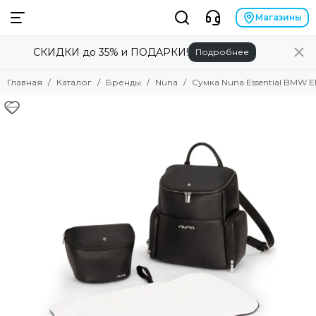
Бренды
Магазины
СКИДКИ до 35% и ПОДАРКИ!
Подробнее
Смотреть все товары
Alilo
Главная
Каталог
Бренды
Nuna
Сумка Nuna Essential BMW E
Anex
Angela Bella
Asobu
Atopalm
Avionaut
Avova
Baby Patent
Babiators
Baby Chipak
Beaba
Bebizaro
Brand for my son
Britax Roemer
B.Toys