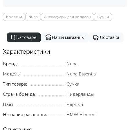
Milli
Mima
Momcozy
Коляски
Nuna
Аксессуары для колясок
Сумки
Mombella
Moon
О товаре
Наши магазины
Доставка
Mr Sandman
Mustela
Характеристики
Noordi
Nuna
Бренд:
Nuna
Offspring
Ok Baby
Модель:
Nuna Essential
Organic Factory
Тип товара:
Сумка
Osann
Pali
Страна бренда:
Нидерланды
Peg Perego
Цвет:
Черный
Peppy
Pigeon
Название расцветки:
BMW Element
Pituso
Ramili
Описание