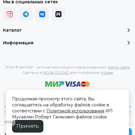
Мы в социальных сетях
Каталог
Информация
2026 © Kid Mall - сеть магазинов для новорожденных.
Карта сайта
Сделано в
MOSK.STUDIO
для платформы
InSales
Вся представленная на сайте информация, касающаяся
Продолжая просмотр этого сайта, Вы
характеристик, стоимости товаров и услуг, носит
соглашаетесь на обработку файлов cookie в
информационный характер и ни при каких условиях не является
соответствии с
Политикой использования
ИП
публичной офертой, определяемой положениями Статьи 437(2)
Мусаелян Роберт Гагикович файлов cookie.
Гражданского кодекса РФ.
5030
Принять