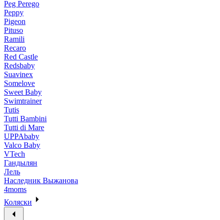
Peg Perego
Peppy
Pigeon
Pituso
Ramili
Recaro
Red Castle
Redsbaby
Suavinex
Somelove
Sweet Baby
Swimtrainer
Tutis
Tutti Bambini
Tutti di Mare
UPPAbaby
Valco Baby
VTech
Гандылян
Лель
Наследник Выжанова
4moms
Коляски