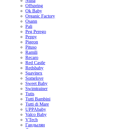
Nuna
Offspring
Ok Baby
Organic Factory
Osann
Pali
Peg Perego
Peppy
Pigeon
Pituso
Ramili
Recaro
Red Castle
Redsbaby
Suavinex
Somelove
Sweet Baby
Swimtrainer
Tutis
Tutti Bambini
Tutti di Mare
UPPAbaby
Valco Baby
VTech
Гандылян