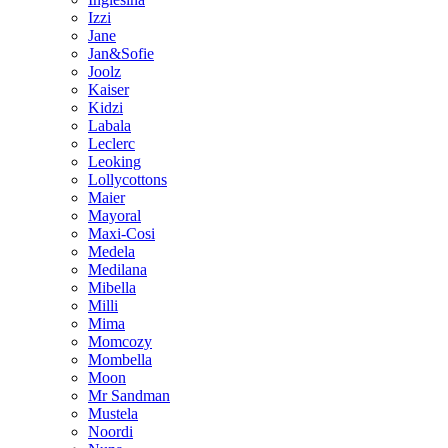
Izzi
Jane
Jan&Sofie
Joolz
Kaiser
Kidzi
Labala
Leclerc
Leoking
Lollycottons
Maier
Mayoral
Maxi-Cosi
Medela
Medilana
Mibella
Milli
Mima
Momcozy
Mombella
Moon
Mr Sandman
Mustela
Noordi