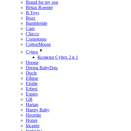
Brand for my son
Britax Roemer
B.Toys
Bozz
Bumbleride
Cam
Chicco
Comotomo
CottonMoose
Cybex
Коляски Cybex 2 в 1
Doona
Drema BabyDou
Ducle
Ellipse
Elodie
Erbesi
Espiro
GB
Hartan
Happy Baby
Heorshe
Hoppi
Incanto
Inglesina