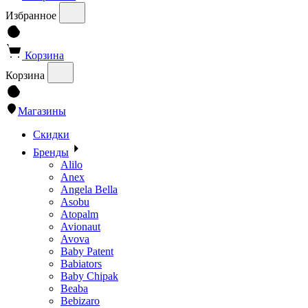
Избранное
Корзина
Корзина
Магазины
Скидки
Бренды
Alilo
Anex
Angela Bella
Asobu
Atopalm
Avionaut
Avova
Baby Patent
Babiators
Baby Chipak
Beaba
Bebizaro