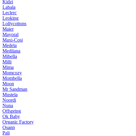
Kidzi
Labala
Leclerc
Leoking
Lollycottons
Maier
Mayoral
Maxi-Cosi
Medela
Medilana
Mibella
Milli
Mima
Momcozy
Mombella
Moon
Mr Sandman
Mustela
Noordi
Nuna
Offspring
Ok Baby
Organic Factory
Osann
Pali