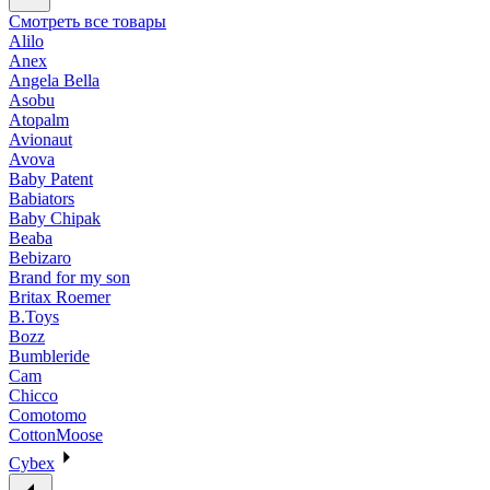
Смотреть все товары
Alilo
Anex
Angela Bella
Asobu
Atopalm
Avionaut
Avova
Baby Patent
Babiators
Baby Chipak
Beaba
Bebizaro
Brand for my son
Britax Roemer
B.Toys
Bozz
Bumbleride
Cam
Chicco
Comotomo
CottonMoose
Cybex