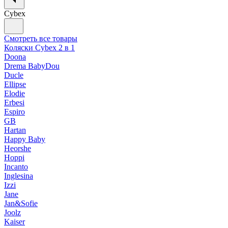
Cybex
Смотреть все товары
Коляски Cybex 2 в 1
Doona
Drema BabyDou
Ducle
Ellipse
Elodie
Erbesi
Espiro
GB
Hartan
Happy Baby
Heorshe
Hoppi
Incanto
Inglesina
Izzi
Jane
Jan&Sofie
Joolz
Kaiser