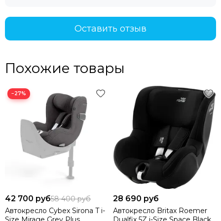
Оставить отзыв
Похожие товары
−27%
42 700 руб
28 690 руб
58 400 руб
Автокресло Cybex Sirona T i-
Автокресло Britax Roemer
Size Mirage Grey Plus
Dualfix 5Z i-Size Space Black