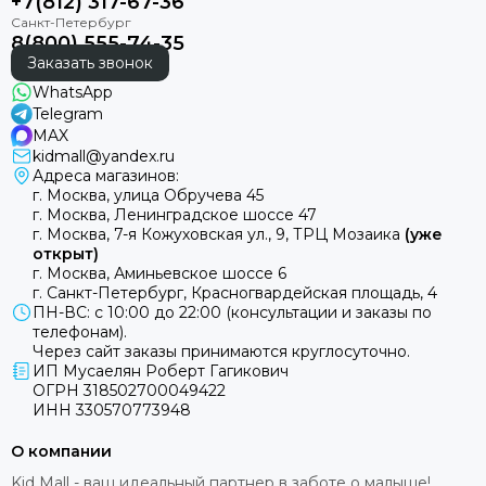
+7(812) 317-67-36
8(800) 555-74-35
Заказать звонок
WhatsApp
Telegram
MAX
kidmall@yandex.ru
Адреса магазинов:
г. Москва, улица Обручева 45
г. Москва, Ленинградское шоссе 47
г. Москва, 7-я Кожуховская ул., 9, ТРЦ Мозаика
(уже
открыт)
г. Москва, Аминьевское шоссе 6
г. Санкт-Петербург, Красногвардейская площадь, 4
ПН-ВС: с 10:00 до 22:00 (консультации и заказы по
телефонам).
Через сайт заказы принимаются круглосуточно.
ИП Мусаелян Роберт Гагикович
ОГРН 318502700049422
ИНН 330570773948
О компании
Kid Mall - ваш идеальный партнер в заботе о малыше!