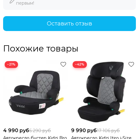
первым!
Оставить отзыв
Похожие товары
−21%
−42%
4 990 руб
9 990 руб
6 290 руб
17 106 руб
Автокресло бустер Kidzi Bro
Автокресло Kidzi Itiro i-Size