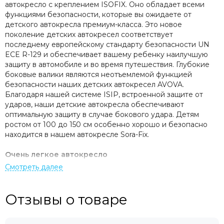
автокресло с креплением ISOFIX. Оно обладает всеми
функциями безопасности, которые вы ожидаете от
детского автокресла премиум-класса. Это новое
поколение детских автокресел соответствует
последнему европейскому стандарту безопасности UN
ECE R-129 и обеспечивает вашему ребенку наилучшую
защиту в автомобиле и во время путешествия. Глубокие
боковые валики являются неотъемлемой функцией
безопасности наших детских автокресел AVOVA.
Благодаря нашей системе ISIP, встроенной защите от
ударов, наши детские автокресла обеспечивают
оптимальную защиту в случае бокового удара. Детям
ростом от 100 до 150 см особенно хорошо и безопасно
находится в нашем автокресле Sora-Fix.
Очень легкое автокресло
Наше автокресло особенно легкое и обеспечивает вам
значительно более удобную транспортировку и
установку.
Отзывы о товаре
Очень широкое сиденье