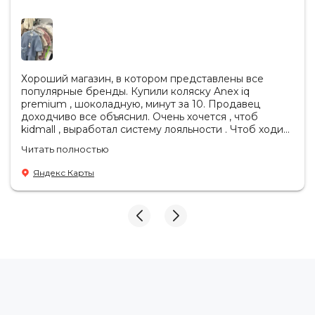
Наши сиденья оснащены интегрированными зонами
защиты от ударов на боковых валиках, которые
оптимизируют защиту от боковых ударов.
Хороший магазин, в котором представлены все
Съемные чехлы
популярные бренды. Купили коляску Anex iq
premium , шоколадную, минут за 10. Продавец
Наш чехол съемный, его можно стирать в стиральной
доходчиво все объяснил. Очень хочется , чтоб
машине и легко надевать обратно.
kidmall , выработал систему лояльности . Чтоб ходить
туда чаще
Читать полностью
Сделано в Германии
Яндекс Карты