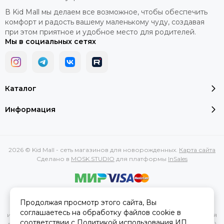
В Kid Mall мы делаем все возможное, чтобы обеспечить
комфорт и радость вашему маленькому чуду, создавая
при этом приятное и удобное место для родителей.
Мы в социальных сетях
Каталог
Информация
2026 © Kid Mall - сеть магазинов для новорожденных.
Карта сайта
Сделано в
MOSK.STUDIO
для платформы
InSales
Вся представленная на сайте информация, касающаяся
Продолжая просмотр этого сайта, Вы
характеристик, стоимости товаров и услуг, носит
соглашаетесь на обработку файлов cookie в
информационный характер и ни при каких условиях не является
соответствии с
Политикой использования
ИП
публичной офертой, определяемой положениями Статьи 437(2)