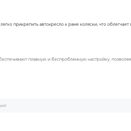
легко прикрепить автокресло к раме коляски, что облегчает
беспечивают плавную и беспроблемную настройку, позволяя 
Технические характеристики
Вся необходимая информация — с первого взгляда.
ым!