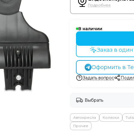
Подробнее
В наличии
Заказ в один
Оформить в Te
Задать вопрос
Подел
Выбрать
Автокресла
Коляски
Tutis
Прочее