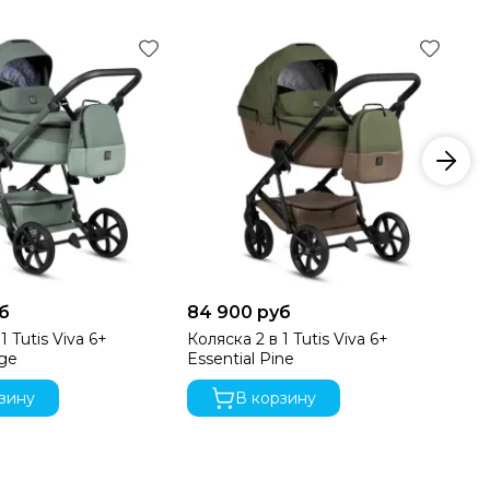
ия автокресла к коляске Tutis. Независимо от
дить ребенка из машины в коляску.
б
84 900 руб
84
1 Tutis Viva 6+
Коляска 2 в 1 Tutis Viva 6+
Ко
ки, а также сможете наслаждаться удобством и
age
Essential Pine
Ess
зину
В корзину