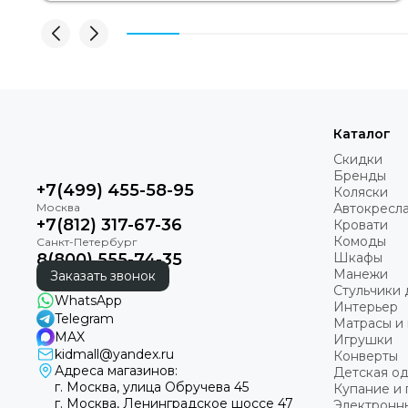
Каталог
Скидки
Бренды
+7(499) 455-58-95
Коляски
Автокресл
+7(812) 317-67-36
Кровати
Комоды
8(800) 555-74-35
Шкафы
Манежи
Заказать звонок
Стульчики 
WhatsApp
Интерьер
Telegram
Матрасы и 
MAX
Игрушки
kidmall@yandex.ru
Конверты
Адреса магазинов:
Детская о
г. Москва, улица Обручева 45
Купание и 
г. Москва, Ленинградское шоссе 47
Электронн