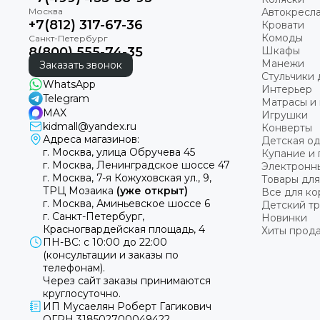
Автокресл
+7(812) 317-67-36
Кровати
Комоды
8(800) 555-74-35
Шкафы
Манежи
Заказать звонок
Стульчики 
WhatsApp
Интерьер
Telegram
Матрасы и 
MAX
Игрушки
kidmall@yandex.ru
Конверты
Адреса магазинов:
Детская о
г. Москва, улица Обручева 45
Купание и 
г. Москва, Ленинградское шоссе 47
Электронн
г. Москва, 7-я Кожуховская ул., 9,
Товары для
ТРЦ Мозаика
(уже открыт)
Все для к
г. Москва, Аминьевское шоссе 6
Детский т
г. Санкт-Петербург,
Новинки
Красногвардейская площадь, 4
Хиты прод
ПН-ВС: с 10:00 до 22:00
(консультации и заказы по
телефонам).
Через сайт заказы принимаются
круглосуточно.
ИП Мусаелян Роберт Гагикович
ОГРН 318502700049422