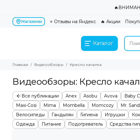
🔥ВНИМАНИ
⭐ Отзывы на Яндекс
🔥 Акции
Покуп
Магазины
Каталог
Главная
Видеообзоры
Кресло качалка
Видеообзоры: Кресло качал
Все публикации
Anex
Asobu
Avova
Baby C
Maxi-Cosi
Mima
Mombella
Momcozy
Mr. San
Велосипеды
Гандылян
Гигиена
Игрушки
Ко
Одежда
Питание
Подогреватель
Средства ги