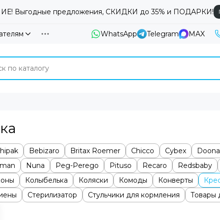
Е! Выгодные предложения, СКИДКИ до 35% и ПОДАРКИ!
ателям
WhatsApp
Telegram
MAX
ка
hipak
Bebizaro
Britax Roemer
Chicco
Cybex
Doona
dman
Nuna
Peg-Perego
Pituso
Recaro
Redsbaby
коны
Колыбелька
Коляски
Комоды
Конверты
Крес
гиены
Стерилизатор
Стульчики для кормления
Товары 