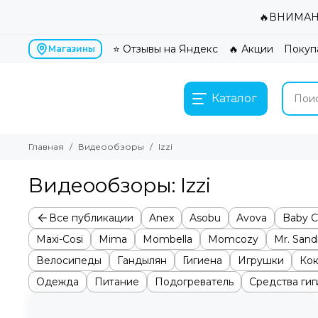
🔥ВНИМАНИ
⭐ Отзывы на Яндекс
🔥 Акции
Покуп
Магазины
Каталог
Главная
Видеообзоры
Izzi
Видеообзоры: Izzi
Все публикации
Anex
Asobu
Avova
Baby C
Maxi-Cosi
Mima
Mombella
Momcozy
Mr. San
Велосипеды
Гандылян
Гигиена
Игрушки
Ко
Одежда
Питание
Подогреватель
Средства ги