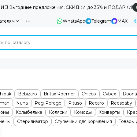
Е! Выгодные предложения, СКИДКИ до 35% и ПОДАРКИ!
ателям
WhatsApp
Telegram
MAX
hipak
Bebizaro
Britax Roemer
Chicco
Cybex
Doona
dman
Nuna
Peg-Perego
Pituso
Recaro
Redsbaby
коны
Колыбелька
Коляски
Комоды
Конверты
Крес
гиены
Стерилизатор
Стульчики для кормления
Товары 