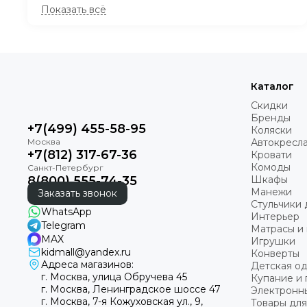
Коляска ANEX AIR-Q Karamell
34 800 руб
Коляска 2 в 1 SBL Orso Dark Grey
Каталог
54 900 руб
Скидки
Бренды
Прогулочная коляска Chicco Goody XPlus Pearl
+7(499) 455-58-95
Коляски
Grey
Автокресл
33 999 руб
+7(812) 317-67-36
Кровати
Комоды
Прогулочная коляска Chicco Urbino Grayness
8(800) 555-74-35
Шкафы
13 299 руб
Манежи
Заказать звонок
Стульчики 
WhatsApp
Интерьер
Telegram
Прогулочная коляска Chicco Taormina Sage
Матрасы и 
MAX
19 999 руб
Игрушки
kidmall@yandex.ru
Конверты
Адреса магазинов:
Детская о
г. Москва, улица Обручева 45
Купание и 
Прогулочная коляска Chicco Taormina Charcoal
г. Москва, Ленинградское шоссе 47
Электронн
19 999 руб
г. Москва, 7-я Кожуховская ул., 9,
Товары для