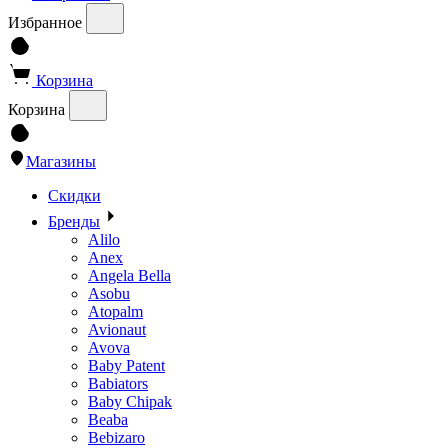
Избранное
Корзина
Корзина
Магазины
Скидки
Бренды
Alilo
Anex
Angela Bella
Asobu
Atopalm
Avionaut
Avova
Baby Patent
Babiators
Baby Chipak
Beaba
Bebizaro