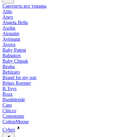
Смотреть все товары
Alilo
Anex
Angela Bella
Asobu
Atopalm
Avionaut
Avova
Baby Patent
Babiators
Baby Chipak
Beaba
Bebizaro
Brand for my son
Britax Roemer
B.Toys
Bozz
Bumbleride
Cam
Chicco
Comotomo
CottonMoose
Cybex