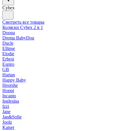
Cybex
Смотреть все товары
Коляски Cybex 2 в 1
Doona
Drema BabyDou
Ducle
Ellipse
Elodie
Erbesi
Espiro
GB
Hartan
Happy Baby
Heorshe
Hoppi
Incanto
Inglesina
Izzi
Jane
Jan&Sofie
Joolz
Kaiser