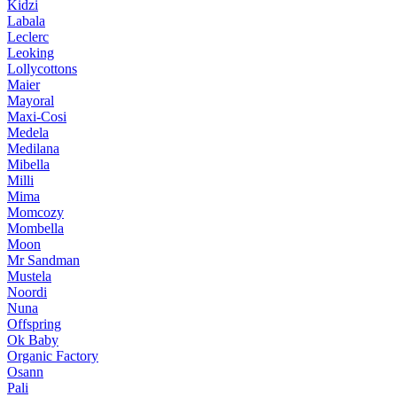
Kidzi
Labala
Leclerc
Leoking
Lollycottons
Maier
Mayoral
Maxi-Cosi
Medela
Medilana
Mibella
Milli
Mima
Momcozy
Mombella
Moon
Mr Sandman
Mustela
Noordi
Nuna
Offspring
Ok Baby
Organic Factory
Osann
Pali