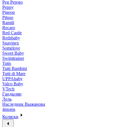
Peg Perego
Peppy
Pigeon
Pituso
Ramili
Recaro
Red Castle
Redsbaby
Suavinex
Somelove
Sweet Baby
Swimtrainer
Tutis
Tutti Bambini
Tutti di Mare
UPPAbaby
Valco Baby
VTech
Гандылян
Лель
Наследник Выжанова
4moms
Коляски