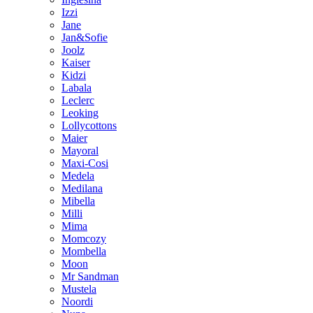
Izzi
Jane
Jan&Sofie
Joolz
Kaiser
Kidzi
Labala
Leclerc
Leoking
Lollycottons
Maier
Mayoral
Maxi-Cosi
Medela
Medilana
Mibella
Milli
Mima
Momcozy
Mombella
Moon
Mr Sandman
Mustela
Noordi