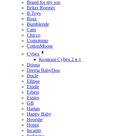
Brand for my son
Britax Roemer
B.Toys
Bozz
Bumbleride
Cam
Chicco
Comotomo
CottonMoose
Cybex
Коляски Cybex 2 в 1
Doona
Drema BabyDou
Ducle
Ellipse
Elodie
Erbesi
Espiro
GB
Hartan
Happy Baby
Heorshe
Hoppi
Incanto
Inglesina