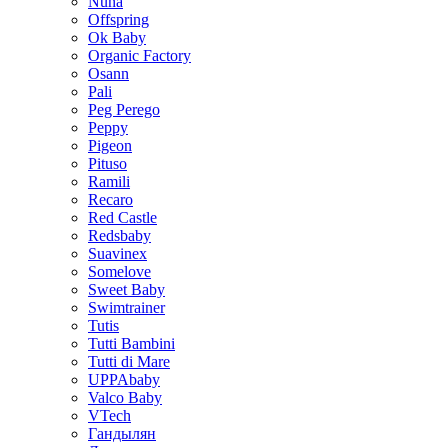
Nuna
Offspring
Ok Baby
Organic Factory
Osann
Pali
Peg Perego
Peppy
Pigeon
Pituso
Ramili
Recaro
Red Castle
Redsbaby
Suavinex
Somelove
Sweet Baby
Swimtrainer
Tutis
Tutti Bambini
Tutti di Mare
UPPAbaby
Valco Baby
VTech
Гандылян