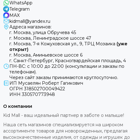
WhatsApp
Telegram
MAX
kidmall@yandex.ru
Адреса магазинов:
г. Москва, улица Обручева 45
г. Москва, Ленинградское шоссе 47
г. Москва, 7-я Кожуховская ул., 9, ТРЦ Мозаика
(уже
открыт)
г. Москва, Аминьевское шоссе 6
г. Санкт-Петербург, Красногвардейская площадь, 4
ПН-ВС: с 10:00 до 22:00 (консультации и заказы по
телефонам).
Через сайт заказы принимаются круглосуточно.
ИП Мусаелян Роберт Гагикович
ОГРН 318502700049422
ИНН 330570773948
О компании
Kid Mall - ваш идеальный партнер в заботе о малыше!
Наша сеть магазинов специализируется на широком
ассортименте товаров для новорожденных, предлагая
высококачественные изделия, от одежды и игрушек до