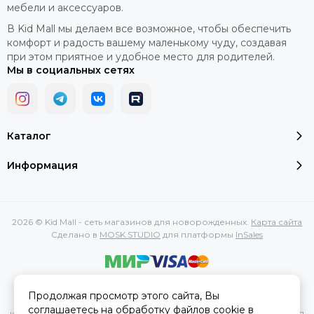
мебели и аксессуаров.
В Kid Mall мы делаем все возможное, чтобы обеспечить
комфорт и радость вашему маленькому чуду, создавая
при этом приятное и удобное место для родителей.
Мы в социальных сетях
Каталог
Информация
2026 © Kid Mall - сеть магазинов для новорожденных.
Карта сайта
Сделано в
MOSK.STUDIO
для платформы
InSales
Вся представленная на сайте информация, касающаяся
Продолжая просмотр этого сайта, Вы
характеристик, стоимости товаров и услуг, носит
соглашаетесь на обработку файлов cookie в
информационный характер и ни при каких условиях не является