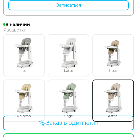
Записаться
В наличии
Расцветки
Ice
Latte
Noce
Paloma
Sage
Astral
Заказ в один клик