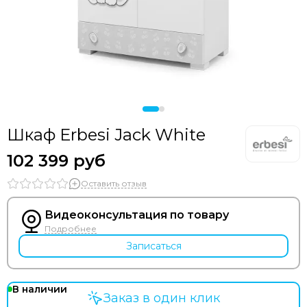
Bozz
Bumbleride
Cam
Chicco
Comotomo
CottonMoose
Cybex
Doona
Шкаф Erbesi Jack White
Drema BabyDou
102 399 руб
Ducle
Ellipse
Оставить отзыв
Elodie
Erbesi
Видеоконсультация по товару
Espiro
Подробнее
GB
Записаться
Hartan
Happy Baby
В наличии
Heorshe
Заказ в один клик