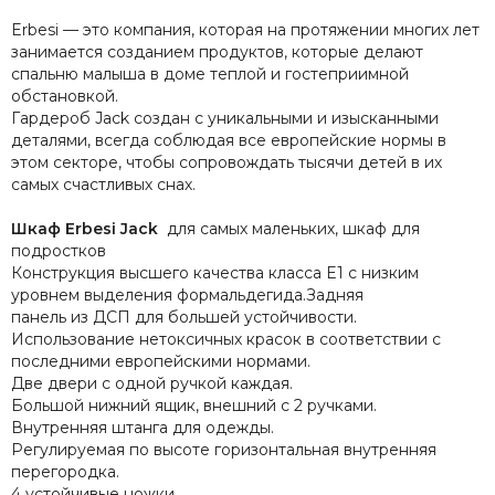
Recaro
Erbesi — это компания, которая на протяжении многих лет
Red Castle
занимается созданием продуктов, которые делают
Redsbaby
спальню малыша в доме теплой и гостеприимной
обстановкой.
Suavinex
Гардероб Jack создан с уникальными и изысканными
Somelove
деталями, всегда соблюдая все европейские нормы в
Sweet Baby
этом секторе, чтобы сопровождать тысячи детей в их
Swimtrainer
самых счастливых снах.
Tutis
Шкаф Erbesi Jack
для самых маленьких, шкаф для
Tutti Bambini
подростков
Tutti di Mare
Конструкция высшего качества класса E1 с низким
UPPAbaby
уровнем выделения формальдегида.Задняя
Valco Baby
панель из ДСП для большей устойчивости.
VTech
Использование нетоксичных красок в соответствии с
последними европейскими нормами.
Гандылян
Две двери с одной ручкой каждая.
Лель
Большой нижний ящик, внешний с 2 ручками.
Наследник Выжанова
Внутренняя штанга для одежды.
4moms
Регулируемая по высоте горизонтальная внутренняя
перегородка.
4 устойчивые ножки.