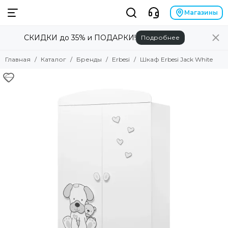
Бренды
Магазины
СКИДКИ до 35% и ПОДАРКИ!
Подробнее
Смотреть все товары
Alilo
Главная
Каталог
Бренды
Erbesi
Шкаф Erbesi Jack White
Anex
Angela Bella
Asobu
Atopalm
Avionaut
Avova
Baby Patent
Babiators
Baby Chipak
Beaba
Bebizaro
Brand for my son
Britax Roemer
B.Toys