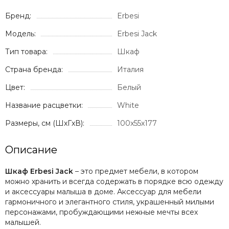
Milli
Бренд:
Erbesi
Mima
Momcozy
Модель:
Erbesi Jack
Mombella
Тип товара:
Шкаф
Moon
Mr Sandman
Страна бренда:
Италия
Mustela
Цвет:
Белый
Noordi
Nuna
Название расцветки:
White
Offspring
Размеры, см (ШxГxВ):
100x55x177
Ok Baby
Organic Factory
Описание
Osann
Pali
Шкаф Erbesi Jack
– это предмет мебели, в котором
Peg Perego
можно хранить и всегда содержать в порядке всю одежду
Peppy
и аксессуары малыша в доме. Аксессуар для мебели
Pigeon
гармоничного и элегантного стиля, украшенный милыми
персонажами, пробуждающими нежные мечты всех
Pituso
малышей.
Ramili