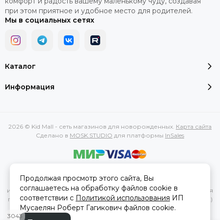
комфорт и радость вашему маленькому чуду, создавая
при этом приятное и удобное место для родителей.
Мы в социальных сетях
Каталог
Информация
2026 © Kid Mall - сеть магазинов для новорожденных.
Карта сайта
Сделано в
MOSK.STUDIO
для платформы
InSales
Вся представленная на сайте информация, касающаяся
Продолжая просмотр этого сайта, Вы
характеристик, стоимости товаров и услуг, носит
соглашаетесь на обработку файлов cookie в
информационный характер и ни при каких условиях не является
соответствии с
Политикой использования
ИП
публичной офертой, определяемой положениями Статьи 437(2)
Мусаелян Роберт Гагикович файлов cookie.
Гражданского кодекса РФ.
3043