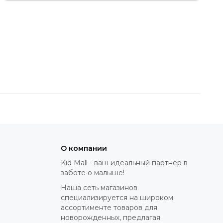
й и продуманный баланс.
струкции до выбора тканей, чтобы обеспечить
О компании
Kid Mall - ваш идеальный партнер в
заботе о малыше!
Наша сеть магазинов
специализируется на широком
ассортименте товаров для
новорожденных, предлагая