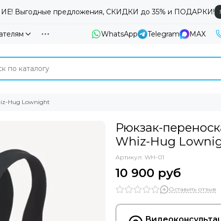
Е! Выгодные предложения, СКИДКИ до 35% и ПОДАРКИ!
ателям
WhatsApp
Telegram
MAX
z-Hug Lownight
Рюкзак-переноск
Whiz-Hug Lowni
Артикул:
WH-01
10 900 руб
Оставить отзыв
Видеоконсультац