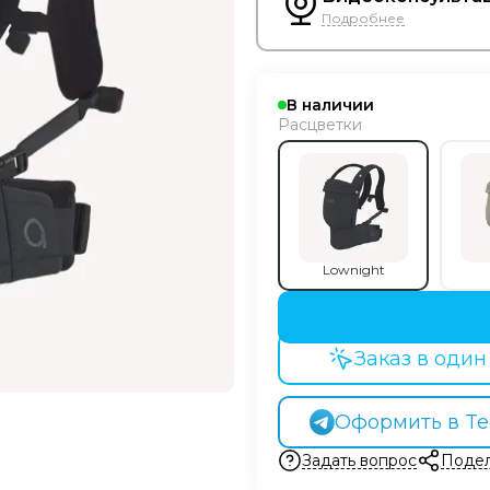
Подробнее
В наличии
Расцветки
Lownight
Заказ в один
Оформить в Te
Задать вопрос
Подел