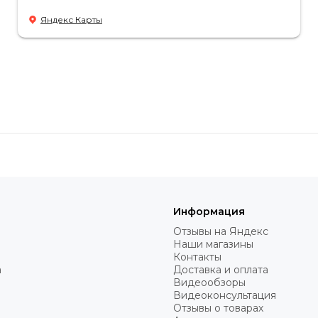
Яндекс Карты
лыша и снижает нагрузку на родителей, создавая комфортны
терапевтом мы тщательно продумали каждую деталь: от кон
ставов и осанки на разных этапах роста.
Информация
Отзывы на Яндекс
Наши магазины
Контакты
а
Доставка и оплата
Видеообзоры
Видеоконсультация
Отзывы о товарах