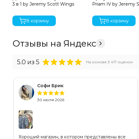
3 в 1 by Jeremy Scott Wings
Priam IV by Jeremy 
В корзину
В корзину
Отзывы на Яндекс
5.0
из 5
На основе
3 417
оценок
Софи Брик
30 июля 2026
Хороший магазин, в котором представлены все