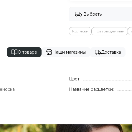
Выбрать
Коляски
Товары для мам
О товаре
Наши магазины
Доставка
Цвет:
еноска
Название расцветки: