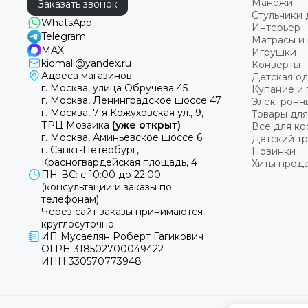
Манежи
Заказать звонок
Стульчики 
WhatsApp
Интерьер
Telegram
Матрасы и 
MAX
Игрушки
kidmall@yandex.ru
Конверты
Адреса магазинов:
Детская о
г. Москва, улица Обручева 45
Купание и 
г. Москва, Ленинградское шоссе 47
Электронн
г. Москва, 7-я Кожуховская ул., 9,
Товары для
ТРЦ Мозаика
(уже открыт)
Все для к
г. Москва, Аминьевское шоссе 6
Детский т
г. Санкт-Петербург,
Новинки
Красногвардейская площадь, 4
Хиты прод
ПН-ВС: с 10:00 до 22:00
(консультации и заказы по
телефонам).
Через сайт заказы принимаются
круглосуточно.
ИП Мусаелян Роберт Гагикович
ОГРН 318502700049422
ИНН 330570773948