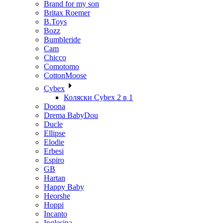
Brand for my son
Britax Roemer
B.Toys
Bozz
Bumbleride
Cam
Chicco
Comotomo
CottonMoose
Cybex
Коляски Cybex 2 в 1
Doona
Drema BabyDou
Ducle
Ellipse
Elodie
Erbesi
Espiro
GB
Hartan
Happy Baby
Heorshe
Hoppi
Incanto
Inglesina