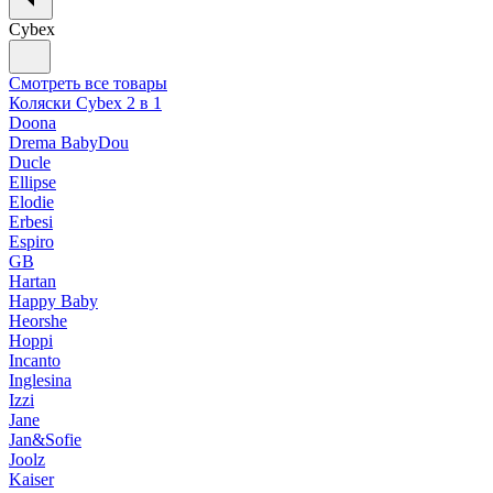
Cybex
Смотреть все товары
Коляски Cybex 2 в 1
Doona
Drema BabyDou
Ducle
Ellipse
Elodie
Erbesi
Espiro
GB
Hartan
Happy Baby
Heorshe
Hoppi
Incanto
Inglesina
Izzi
Jane
Jan&Sofie
Joolz
Kaiser