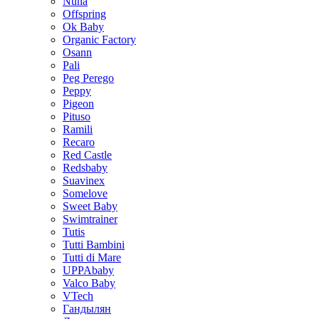
Nuna
Offspring
Ok Baby
Organic Factory
Osann
Pali
Peg Perego
Peppy
Pigeon
Pituso
Ramili
Recaro
Red Castle
Redsbaby
Suavinex
Somelove
Sweet Baby
Swimtrainer
Tutis
Tutti Bambini
Tutti di Mare
UPPAbaby
Valco Baby
VTech
Гандылян