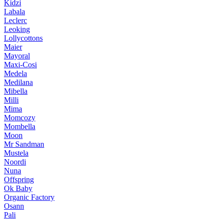
Kidzi
Labala
Leclerc
Leoking
Lollycottons
Maier
Mayoral
Maxi-Cosi
Medela
Medilana
Mibella
Milli
Mima
Momcozy
Mombella
Moon
Mr Sandman
Mustela
Noordi
Nuna
Offspring
Ok Baby
Organic Factory
Osann
Pali