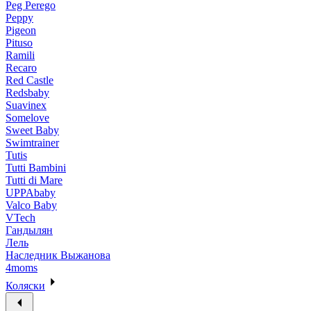
Peg Perego
Peppy
Pigeon
Pituso
Ramili
Recaro
Red Castle
Redsbaby
Suavinex
Somelove
Sweet Baby
Swimtrainer
Tutis
Tutti Bambini
Tutti di Mare
UPPAbaby
Valco Baby
VTech
Гандылян
Лель
Наследник Выжанова
4moms
Коляски