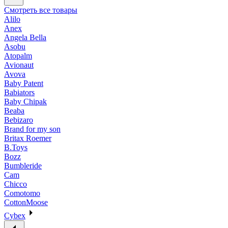
Смотреть все товары
Alilo
Anex
Angela Bella
Asobu
Atopalm
Avionaut
Avova
Baby Patent
Babiators
Baby Chipak
Beaba
Bebizaro
Brand for my son
Britax Roemer
B.Toys
Bozz
Bumbleride
Cam
Chicco
Comotomo
CottonMoose
Cybex