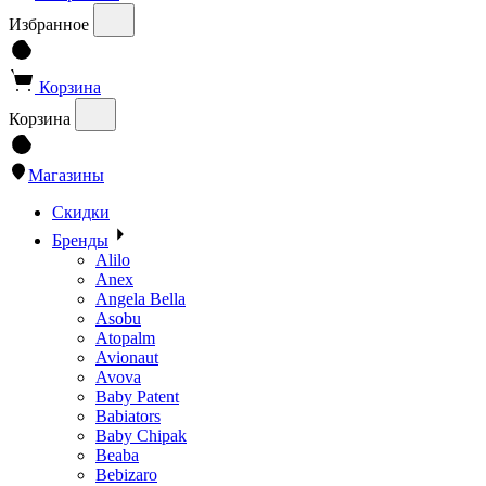
Избранное
Корзина
Корзина
Магазины
Скидки
Бренды
Alilo
Anex
Angela Bella
Asobu
Atopalm
Avionaut
Avova
Baby Patent
Babiators
Baby Chipak
Beaba
Bebizaro