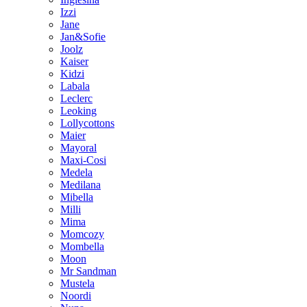
Izzi
Jane
Jan&Sofie
Joolz
Kaiser
Kidzi
Labala
Leclerc
Leoking
Lollycottons
Maier
Mayoral
Maxi-Cosi
Medela
Medilana
Mibella
Milli
Mima
Momcozy
Mombella
Moon
Mr Sandman
Mustela
Noordi