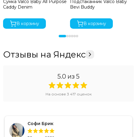
Сумка Valco Baby All Purpose
Подстаканник Valco Baby
Caddy Denim
Bevi Buddy
В корзину
В корзину
Отзывы на Яндекс
5.0
из 5
На основе
3 417
оценок
Софи Брик