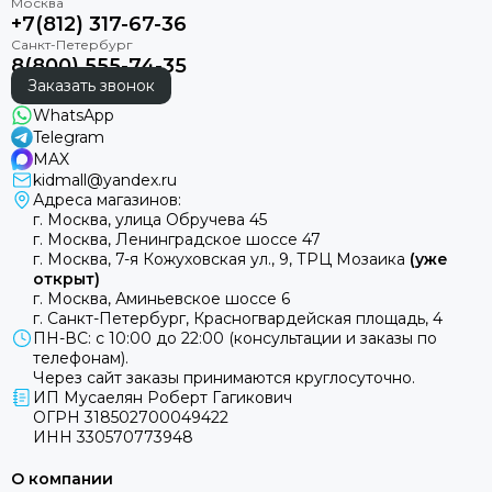
---
+7(812) 317-67-36
8(800) 555-74-35
Заказать звонок
WhatsApp
Telegram
MAX
kidmall@yandex.ru
Адреса магазинов:
г. Москва, улица Обручева 45
г. Москва, Ленинградское шоссе 47
г. Москва, 7-я Кожуховская ул., 9, ТРЦ Мозаика
(уже
открыт)
г. Москва, Аминьевское шоссе 6
г. Санкт-Петербург, Красногвардейская площадь, 4
Noordi
ПН-ВС: с 10:00 до 22:00 (консультации и заказы по
телефонам).
Через сайт заказы принимаются круглосуточно.
Название Noordi происходит от дикой и могучей
ИП Мусаелян Роберт Гагикович
норвежской природы, символизирующей силу,
ОГРН 318502700049422
чистоту и стойкость. Оно олицетворяет истинный
ИНН 330570773948
дух Севера – смелый, честный и глубоко связанный
со стихиями.
О компании