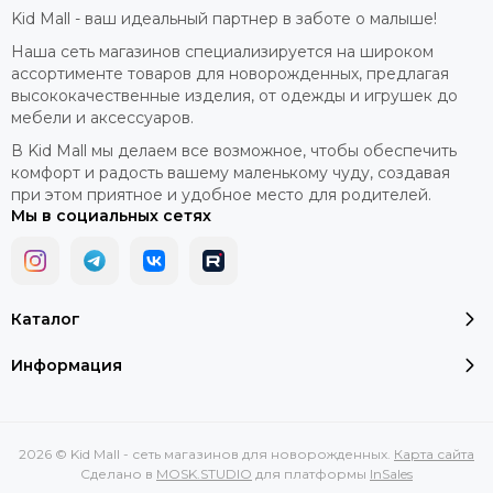
Ткани премиум класса
Kid Mall - ваш идеальный партнер в заботе о малыше!
Детское белье Noordi Sia изготовлено из мягких,
Наша сеть магазинов специализируется на широком
дышащих тканей премиум-класса высочайшего
ассортименте товаров для новорожденных, предлагая
высококачественные изделия, от одежды и игрушек до
качества. Эти материалы обеспечивают
мебели и аксессуаров.
исключительный комфорт, долговечность и
ощущение роскоши, оставаясь при этом
В Kid Mall мы делаем все возможное, чтобы обеспечить
бережными к нежной детской коже.
комфорт и радость вашему маленькому чуду, создавая
при этом приятное и удобное место для родителей.
Мы в социальных сетях
Каталог
1
2
3
4
5
6
7
Информация
2026 © Kid Mall - сеть магазинов для новорожденных.
Карта сайта
Сделано в
MOSK.STUDIO
для платформы
InSales