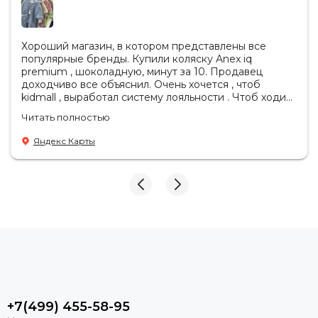
Хороший магазин, в котором представлены все
популярные бренды. Купили коляску Anex iq
premium , шоколадную, минут за 10. Продавец
доходчиво все объяснил. Очень хочется , чтоб
kidmall , выработал систему лояльности . Чтоб ходить
туда чаще
Читать полностью
Яндекс Карты
Шасси
1
Колеса
2
Накидка на ножки
3
Сумка для
4
транспортировки
+7(499) 455-58-95