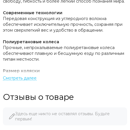
свободу, гибкость и более легкий способ познания мира.
Современные технологии
Передовая конструкция из углеродного волокна
обеспечивает исключительную прочность, сохраняя при
этом сверхлегкий вес и удобство в обращении.
Полиуретановые колеса
Прочные, непрокалываемые полиуретановые колеса
обеспечивают плавную и бесшумную езду по различным
типам местности.
Размер коляски
Компактная, удобная для путешествий конструкция
соответствует стандартам размеров салона самолета,
обеспечивая комфортные поездки и удобное хранение.
Отзывы о товаре
Эргономичная ручка
Продуманная конструкция ручки обеспечивает удобный
хват и точное управление для повседневного
Здесь еще никто не оставлял отзывы. Будьте
использования.
первым!
Система амортизации