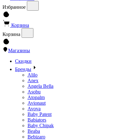
Избранное
Корзина
Корзина
Магазины
Скидки
Бренды
Alilo
Anex
Angela Bella
Asobu
Atopalm
Avionaut
Avova
Baby Patent
Babiators
Baby Chipak
Beaba
Bebizaro