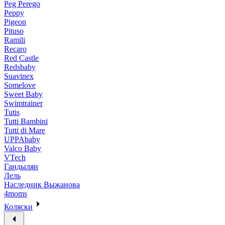
Peg Perego
Peppy
Pigeon
Pituso
Ramili
Recaro
Red Castle
Redsbaby
Suavinex
Somelove
Sweet Baby
Swimtrainer
Tutis
Tutti Bambini
Tutti di Mare
UPPAbaby
Valco Baby
VTech
Гандылян
Лель
Наследник Выжанова
4moms
Коляски