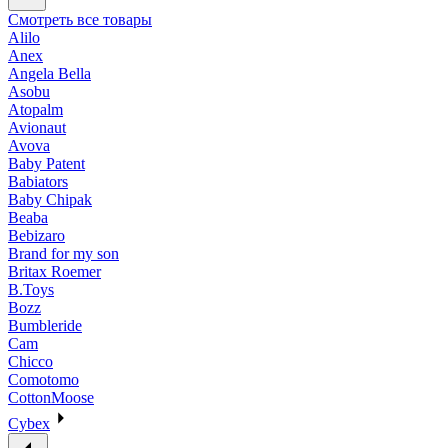
Смотреть все товары
Alilo
Anex
Angela Bella
Asobu
Atopalm
Avionaut
Avova
Baby Patent
Babiators
Baby Chipak
Beaba
Bebizaro
Brand for my son
Britax Roemer
B.Toys
Bozz
Bumbleride
Cam
Chicco
Comotomo
CottonMoose
Cybex