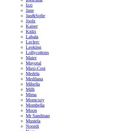
Izzi
Jane
Jan&Sofie
Joolz
Kaiser
Kidzi
Labala
Leclerc
Leoking
Lollycottons
Maier
Mayoral
Maxi-Cosi
Medela
Medilana
Mibella
Milli
Mima
Momcozy
Mombella
Moon
Mr Sandman
Mustela
Noordi