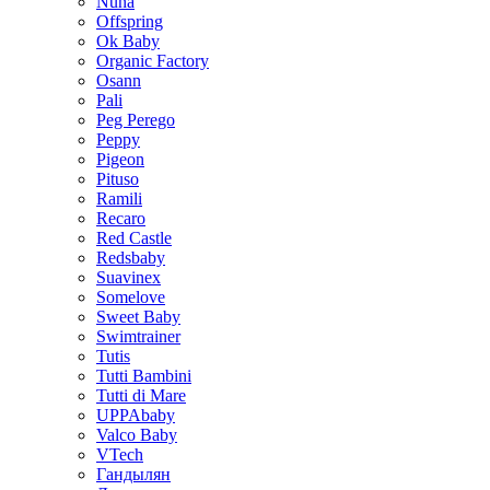
Nuna
Offspring
Ok Baby
Organic Factory
Osann
Pali
Peg Perego
Peppy
Pigeon
Pituso
Ramili
Recaro
Red Castle
Redsbaby
Suavinex
Somelove
Sweet Baby
Swimtrainer
Tutis
Tutti Bambini
Tutti di Mare
UPPAbaby
Valco Baby
VTech
Гандылян