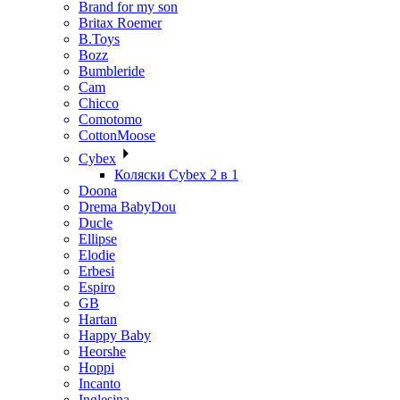
Brand for my son
Britax Roemer
B.Toys
Bozz
Bumbleride
Cam
Chicco
Comotomo
CottonMoose
Cybex
Коляски Cybex 2 в 1
Doona
Drema BabyDou
Ducle
Ellipse
Elodie
Erbesi
Espiro
GB
Hartan
Happy Baby
Heorshe
Hoppi
Incanto
Inglesina