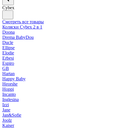
Cybex
Смотреть все товары
Коляски Cybex 2 в 1
Doona
Drema BabyDou
Ducle
Ellipse
Elodie
Erbesi
Espiro
GB
Hartan
Happy Baby
Heorshe
Hoppi
Incanto
Inglesina
Izzi
Jane
Jan&Sofie
Joolz
Kaiser