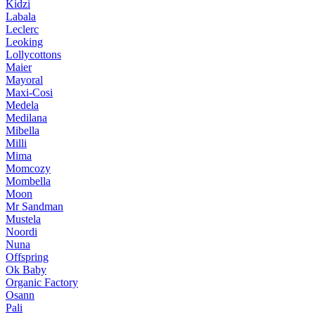
Kidzi
Labala
Leclerc
Leoking
Lollycottons
Maier
Mayoral
Maxi-Cosi
Medela
Medilana
Mibella
Milli
Mima
Momcozy
Mombella
Moon
Mr Sandman
Mustela
Noordi
Nuna
Offspring
Ok Baby
Organic Factory
Osann
Pali