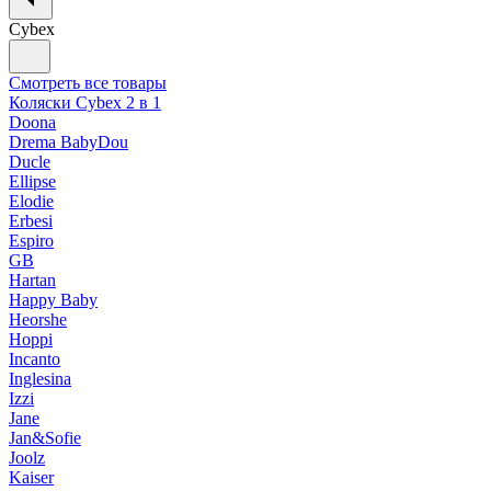
Cybex
Смотреть все товары
Коляски Cybex 2 в 1
Doona
Drema BabyDou
Ducle
Ellipse
Elodie
Erbesi
Espiro
GB
Hartan
Happy Baby
Heorshe
Hoppi
Incanto
Inglesina
Izzi
Jane
Jan&Sofie
Joolz
Kaiser