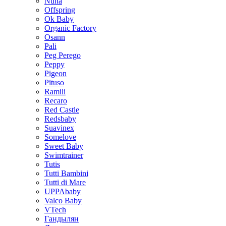
Nuna
Offspring
Ok Baby
Organic Factory
Osann
Pali
Peg Perego
Peppy
Pigeon
Pituso
Ramili
Recaro
Red Castle
Redsbaby
Suavinex
Somelove
Sweet Baby
Swimtrainer
Tutis
Tutti Bambini
Tutti di Mare
UPPAbaby
Valco Baby
VTech
Гандылян