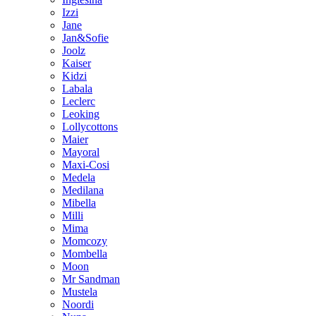
Izzi
Jane
Jan&Sofie
Joolz
Kaiser
Kidzi
Labala
Leclerc
Leoking
Lollycottons
Maier
Mayoral
Maxi-Cosi
Medela
Medilana
Mibella
Milli
Mima
Momcozy
Mombella
Moon
Mr Sandman
Mustela
Noordi