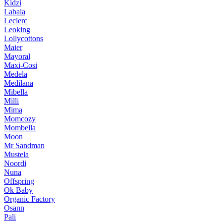
Kidzi
Labala
Leclerc
Leoking
Lollycottons
Maier
Mayoral
Maxi-Cosi
Medela
Medilana
Mibella
Milli
Mima
Momcozy
Mombella
Moon
Mr Sandman
Mustela
Noordi
Nuna
Offspring
Ok Baby
Organic Factory
Osann
Pali