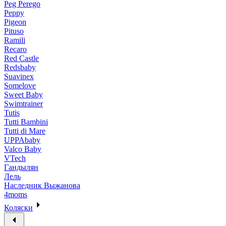
Peg Perego
Peppy
Pigeon
Pituso
Ramili
Recaro
Red Castle
Redsbaby
Suavinex
Somelove
Sweet Baby
Swimtrainer
Tutis
Tutti Bambini
Tutti di Mare
UPPAbaby
Valco Baby
VTech
Гандылян
Лель
Наследник Выжанова
4moms
Коляски