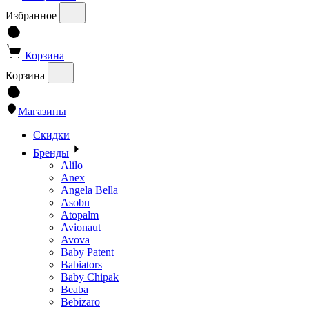
Избранное
Корзина
Корзина
Магазины
Скидки
Бренды
Alilo
Anex
Angela Bella
Asobu
Atopalm
Avionaut
Avova
Baby Patent
Babiators
Baby Chipak
Beaba
Bebizaro