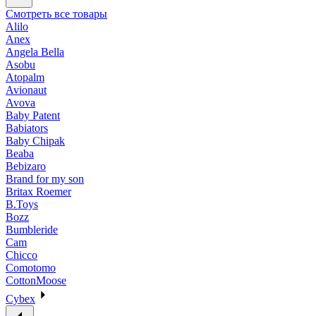
Смотреть все товары
Alilo
Anex
Angela Bella
Asobu
Atopalm
Avionaut
Avova
Baby Patent
Babiators
Baby Chipak
Beaba
Bebizaro
Brand for my son
Britax Roemer
B.Toys
Bozz
Bumbleride
Cam
Chicco
Comotomo
CottonMoose
Cybex