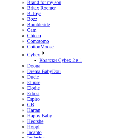
Brand for my son
Britax Roemer
B.Toys
Bozz
Bumbleride
Cam
Chicco
Comotomo
CottonMoose
Cybex
Коляски Cybex 2 в 1
Doona
Drema BabyDou
Ducle
Ellipse
Elodie
Erbesi
Espiro
GB
Hartan
Happy Baby
Heorshe
Hoppi
Incanto
Inglesina