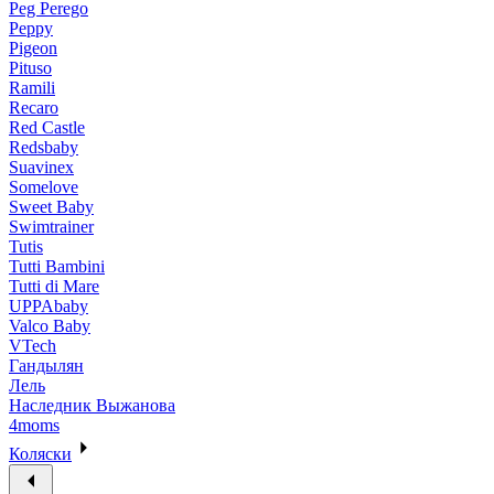
Peg Perego
Peppy
Pigeon
Pituso
Ramili
Recaro
Red Castle
Redsbaby
Suavinex
Somelove
Sweet Baby
Swimtrainer
Tutis
Tutti Bambini
Tutti di Mare
UPPAbaby
Valco Baby
VTech
Гандылян
Лель
Наследник Выжанова
4moms
Коляски