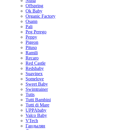
Nuna
Offspring
Ok Baby
Organic Factory
Osann
Pali
Peg Perego
Peppy
Pigeon
Pituso
Ramili
Recaro
Red Castle
Redsbaby
Suavinex
Somelove
Sweet Baby
Swimtrainer
Tutis
Tutti Bambini
Tutti di Mare
UPPAbaby
Valco Baby
VTech
Гандылян