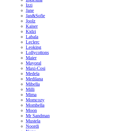
Izzi
Jane
Jan&Sofie
Joolz
Kaiser
Kidzi
Labala
Leclerc
Leoking
Lollycottons
Maier
Mayoral
Maxi-Cosi
Medela
Medilana
Mibella
Milli
Mima
Momcozy
Mombella
Moon
Mr Sandman
Mustela
Noordi