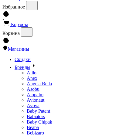
Избранное
Корзина
Корзина
Магазины
Скидки
Бренды
Alilo
Anex
Angela Bella
Asobu
Atopalm
Avionaut
Avova
Baby Patent
Babiators
Baby Chipak
Beaba
Bebizaro