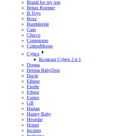
Brand for my son
Britax Roemer
B.Toys
Bozz
Bumbleride
Cam
Chicco
Comotomo
CottonMoose
Cybex
Коляски Cybex 2 в 1
Doona
Drema BabyDou
Ducle
Ellipse
Elodie
Erbesi
Espiro
GB
Hartan
Happy Baby
Heorshe
Hoppi
Incanto
Inglesina