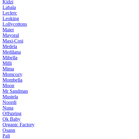
Kidzi
Labala
Leclerc
Leoking
Lollycottons
Maier
Mayoral
Maxi-Cosi
Medela
Medilana
Mibella
Milli
Mima
Momcozy
Mombella
Moon
Mr Sandman
Mustela
Noordi
Nuna
Offspring
Ok Baby
Organic Factory
Osann
Pali