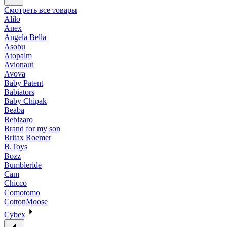
Смотреть все товары
Alilo
Anex
Angela Bella
Asobu
Atopalm
Avionaut
Avova
Baby Patent
Babiators
Baby Chipak
Beaba
Bebizaro
Brand for my son
Britax Roemer
B.Toys
Bozz
Bumbleride
Cam
Chicco
Comotomo
CottonMoose
Cybex