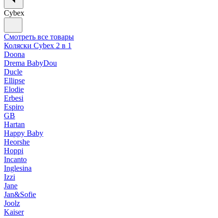
Cybex
Смотреть все товары
Коляски Cybex 2 в 1
Doona
Drema BabyDou
Ducle
Ellipse
Elodie
Erbesi
Espiro
GB
Hartan
Happy Baby
Heorshe
Hoppi
Incanto
Inglesina
Izzi
Jane
Jan&Sofie
Joolz
Kaiser