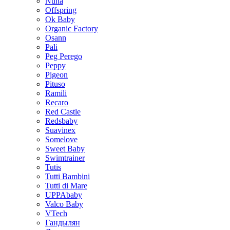
Nuna
Offspring
Ok Baby
Organic Factory
Osann
Pali
Peg Perego
Peppy
Pigeon
Pituso
Ramili
Recaro
Red Castle
Redsbaby
Suavinex
Somelove
Sweet Baby
Swimtrainer
Tutis
Tutti Bambini
Tutti di Mare
UPPAbaby
Valco Baby
VTech
Гандылян