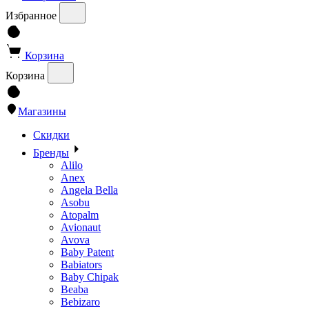
Избранное
Корзина
Корзина
Магазины
Скидки
Бренды
Alilo
Anex
Angela Bella
Asobu
Atopalm
Avionaut
Avova
Baby Patent
Babiators
Baby Chipak
Beaba
Bebizaro