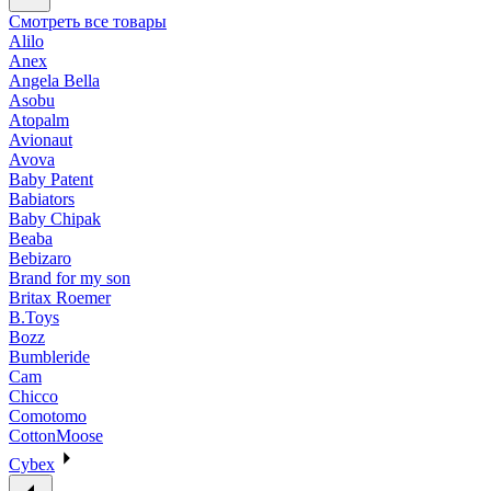
Смотреть все товары
Alilo
Anex
Angela Bella
Asobu
Atopalm
Avionaut
Avova
Baby Patent
Babiators
Baby Chipak
Beaba
Bebizaro
Brand for my son
Britax Roemer
B.Toys
Bozz
Bumbleride
Cam
Chicco
Comotomo
CottonMoose
Cybex