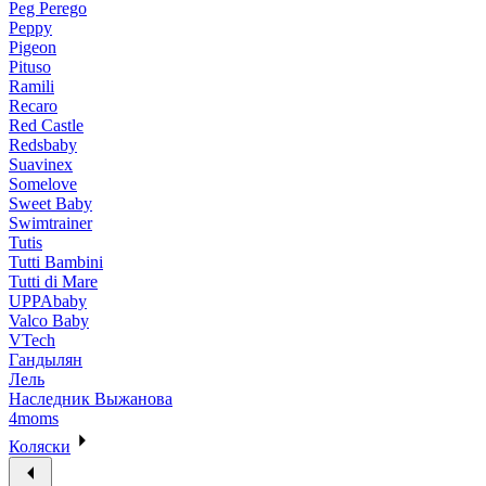
Peg Perego
Peppy
Pigeon
Pituso
Ramili
Recaro
Red Castle
Redsbaby
Suavinex
Somelove
Sweet Baby
Swimtrainer
Tutis
Tutti Bambini
Tutti di Mare
UPPAbaby
Valco Baby
VTech
Гандылян
Лель
Наследник Выжанова
4moms
Коляски