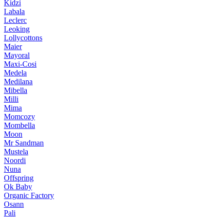
Kidzi
Labala
Leclerc
Leoking
Lollycottons
Maier
Mayoral
Maxi-Cosi
Medela
Medilana
Mibella
Milli
Mima
Momcozy
Mombella
Moon
Mr Sandman
Mustela
Noordi
Nuna
Offspring
Ok Baby
Organic Factory
Osann
Pali