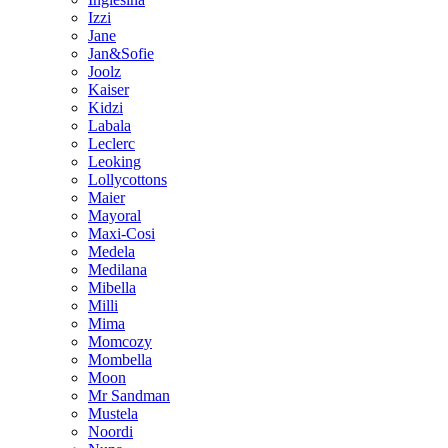
Izzi
Jane
Jan&Sofie
Joolz
Kaiser
Kidzi
Labala
Leclerc
Leoking
Lollycottons
Maier
Mayoral
Maxi-Cosi
Medela
Medilana
Mibella
Milli
Mima
Momcozy
Mombella
Moon
Mr Sandman
Mustela
Noordi