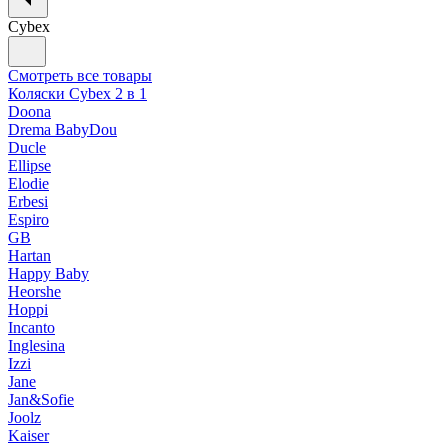
Cybex
Смотреть все товары
Коляски Cybex 2 в 1
Doona
Drema BabyDou
Ducle
Ellipse
Elodie
Erbesi
Espiro
GB
Hartan
Happy Baby
Heorshe
Hoppi
Incanto
Inglesina
Izzi
Jane
Jan&Sofie
Joolz
Kaiser