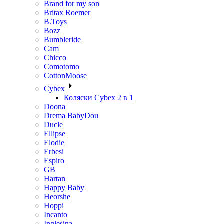
Brand for my son
Britax Roemer
B.Toys
Bozz
Bumbleride
Cam
Chicco
Comotomo
CottonMoose
Cybex
Коляски Cybex 2 в 1
Doona
Drema BabyDou
Ducle
Ellipse
Elodie
Erbesi
Espiro
GB
Hartan
Happy Baby
Heorshe
Hoppi
Incanto
Inglesina