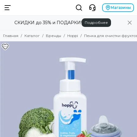
Бренды
Магазины
СКИДКИ до 35% и ПОДАРКИ!
Подробнее
Смотреть все товары
Alilo
Главная
Каталог
Бренды
Hoppi
Пенка для очистки фруктов
Anex
Angela Bella
Asobu
Atopalm
Avionaut
Avova
Baby Patent
Babiators
Baby Chipak
Beaba
Bebizaro
Brand for my son
Britax Roemer
B.Toys