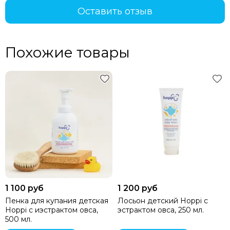
Recaro
Оставить отзыв
Red Castle
Redsbaby
Suavinex
Похожие товары
Somelove
Sweet Baby
Swimtrainer
Tutis
Tutti Bambini
Tutti di Mare
UPPAbaby
Valco Baby
VTech
Гандылян
Лель
1 100 руб
1 200 руб
Наследник Выжанова
Пенка для купания детская
Лосьон детский Hoppi с
4moms
Hoppi с иэстрактом овса,
эстрактом овса, 250 мл.
500 мл.