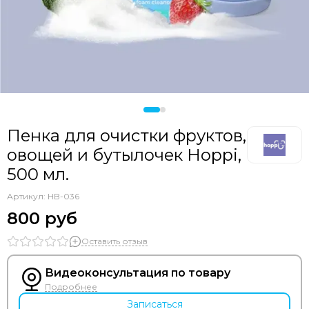
Bozz
Bumbleride
Cam
Chicco
Comotomo
CottonMoose
Cybex
Doona
Пенка для очистки фруктов,
Drema BabyDou
овощей и бутылочек Hoppi,
Ducle
500 мл.
Ellipse
Elodie
Артикул:
HB-036
Erbesi
800 руб
Espiro
Оставить отзыв
GB
Hartan
Видеоконсультация по товару
Happy Baby
Подробнее
Heorshe
Записаться