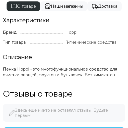
Milli
О товаре
Наши магазины
Доставка
Mima
Momcozy
Характеристики
Mombella
Moon
Бренд:
Hoppi
Mr Sandman
Тип товара:
Гигиенические средства
Mustela
Noordi
Описание
Nuna
Offspring
Пенка Hoppi - это многофункциональное средство для
Ok Baby
очистки овощей, фруктов и бутылочек. Без химикатов.
Organic Factory
Osann
Отзывы о товаре
Pali
Peg Perego
Peppy
Здесь еще никто не оставлял отзывы. Будьте
Pigeon
первым!
Pituso
Ramili