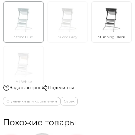
Stone Blue
Suede Grey
Stunning Black
All White
Задать вопрос
Поделиться
Стульчики для кормления
Cybex
Похожие товары