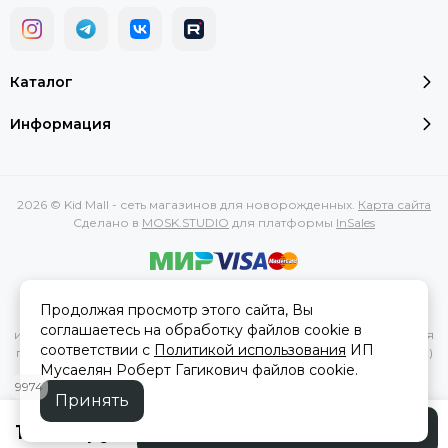
Каталог
Информация
2026 © Kid Mall - сеть магазинов для новорожденных.
Карта сайта
Сделано в
MOSK.STUDIO
для платформы
InSales
Вся представленная на сайте информация, касающаяся
Продолжая просмотр этого сайта, Вы
характеристик, стоимости товаров и услуг, носит
соглашаетесь на обработку файлов cookie в
информационный характер и ни при каких условиях не является
соответствии с
Политикой использования
ИП
публичной офертой, определяемой положениями Статьи 437(2)
Мусаелян Роберт Гагикович файлов cookie.
Гражданского кодекса РФ.
9974
Принять
12 100 руб
Подобрать аналог