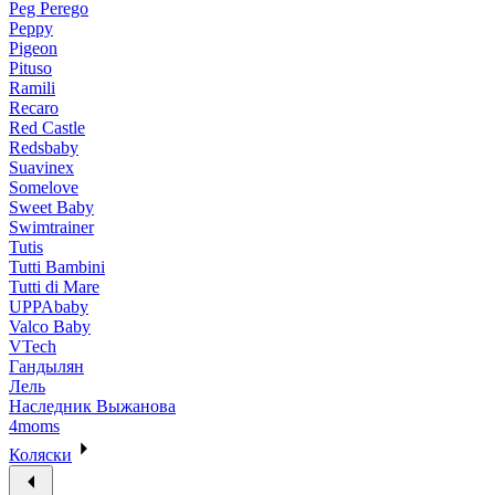
Peg Perego
Peppy
Pigeon
Pituso
Ramili
Recaro
Red Castle
Redsbaby
Suavinex
Somelove
Sweet Baby
Swimtrainer
Tutis
Tutti Bambini
Tutti di Mare
UPPAbaby
Valco Baby
VTech
Гандылян
Лель
Наследник Выжанова
4moms
Коляски