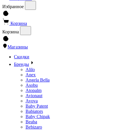
Избранное
Корзина
Корзина
Магазины
Скидки
Бренды
Alilo
Anex
Angela Bella
Asobu
Atopalm
Avionaut
Avova
Baby Patent
Babiators
Baby Chipak
Beaba
Bebizaro