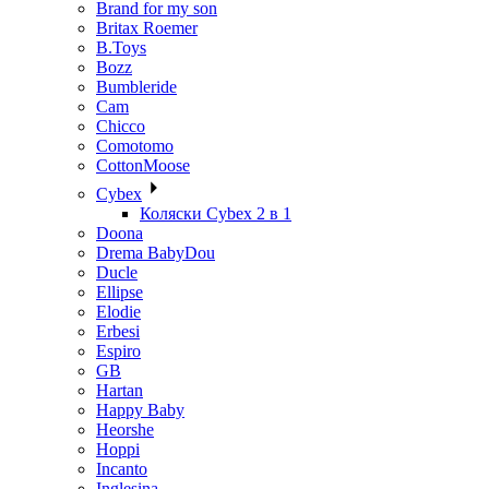
Brand for my son
Britax Roemer
B.Toys
Bozz
Bumbleride
Cam
Chicco
Comotomo
CottonMoose
Cybex
Коляски Cybex 2 в 1
Doona
Drema BabyDou
Ducle
Ellipse
Elodie
Erbesi
Espiro
GB
Hartan
Happy Baby
Heorshe
Hoppi
Incanto
Inglesina