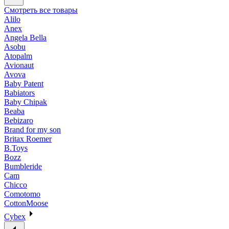
Смотреть все товары
Alilo
Anex
Angela Bella
Asobu
Atopalm
Avionaut
Avova
Baby Patent
Babiators
Baby Chipak
Beaba
Bebizaro
Brand for my son
Britax Roemer
B.Toys
Bozz
Bumbleride
Cam
Chicco
Comotomo
CottonMoose
Cybex