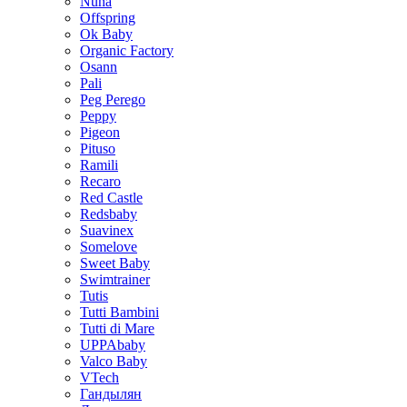
Nuna
Offspring
Ok Baby
Organic Factory
Osann
Pali
Peg Perego
Peppy
Pigeon
Pituso
Ramili
Recaro
Red Castle
Redsbaby
Suavinex
Somelove
Sweet Baby
Swimtrainer
Tutis
Tutti Bambini
Tutti di Mare
UPPAbaby
Valco Baby
VTech
Гандылян