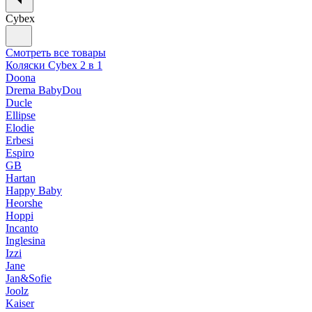
Cybex
Смотреть все товары
Коляски Cybex 2 в 1
Doona
Drema BabyDou
Ducle
Ellipse
Elodie
Erbesi
Espiro
GB
Hartan
Happy Baby
Heorshe
Hoppi
Incanto
Inglesina
Izzi
Jane
Jan&Sofie
Joolz
Kaiser