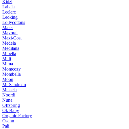
Kidzi
Labala
Leclerc
Leoking
Lollycottons
Maier
Mayoral
Maxi-Cosi
Medela
Medilana
Mibella
Milli
Mima
Momcozy
Mombella
Moon
Mr Sandman
Mustela
Noordi
Nuna
Offspring
Ok Baby
Organic Factory
Osann
Pali