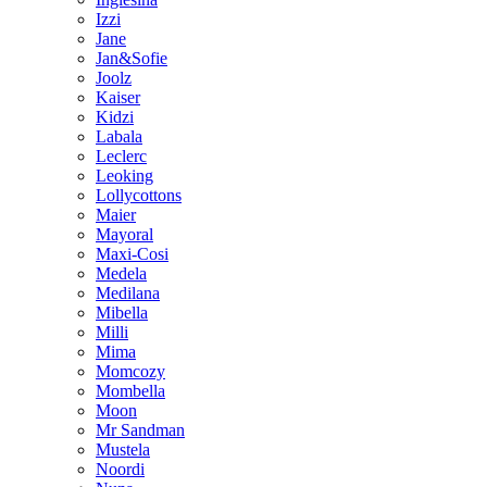
Izzi
Jane
Jan&Sofie
Joolz
Kaiser
Kidzi
Labala
Leclerc
Leoking
Lollycottons
Maier
Mayoral
Maxi-Cosi
Medela
Medilana
Mibella
Milli
Mima
Momcozy
Mombella
Moon
Mr Sandman
Mustela
Noordi