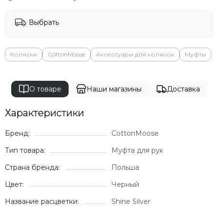
Milli
Mima
Выбрать
Momcozy
Mombella
Moon
Коляски
CottonMoose
Аксессуары для колясок
Муфты
Mr Sandman
Mustela
Noordi
О товаре
Наши магазины
Доставка
Nuna
Offspring
Характеристики
Ok Baby
Бренд:
Organic Factory
CottonMoose
Osann
Тип товара:
Муфта для рук
Pali
Страна бренда:
Польша
Peg Perego
Peppy
Цвет:
Черный
Pigeon
Название расцветки:
Shine Silver
Pituso
Ramili