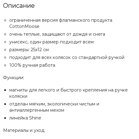
Описание
Recaro
Red Castle
ограниченная версия флагманского продукта
Redsbaby
CottonMoose
Suavinex
очень теплые, защищают от дождя и снега
Somelove
унисекс, один размер подходит всем
Sweet Baby
размеры: 25x12 см
Swimtrainer
подходит для всех колясок со стандартной ручкой
Tutis
Tutti Bambini
100% ручная работа
Tutti di Mare
Функции:
UPPAbaby
Valco Baby
магниты для легкого и быстрого крепления на ручке
VTech
коляски
Гандылян
отделан мягким, экологически чистым и
Лель
антиаллергенным мехом
Наследник Выжанова
линейка Shine
4moms
Материалы и уход: