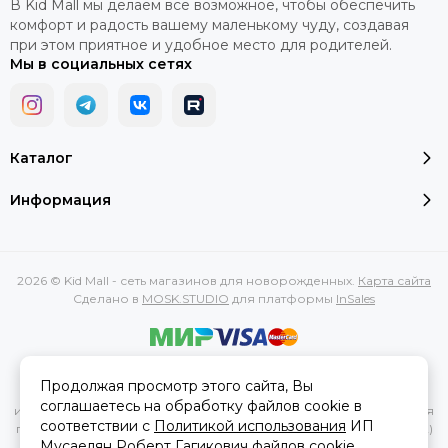
В Kid Mall мы делаем все возможное, чтобы обеспечить
комфорт и радость вашему маленькому чуду, создавая
при этом приятное и удобное место для родителей.
Мы в социальных сетях
Каталог
Информация
2026 © Kid Mall - сеть магазинов для новорожденных.
Карта сайта
Сделано в
MOSK.STUDIO
для платформы
InSales
Вся представленная на сайте информация, касающаяся
Продолжая просмотр этого сайта, Вы
характеристик, стоимости товаров и услуг, носит
соглашаетесь на обработку файлов cookie в
информационный характер и ни при каких условиях не является
соответствии с
Политикой использования
ИП
публичной офертой, определяемой положениями Статьи 437(2)
Мусаелян Роберт Гагикович файлов cookie.
Гражданского кодекса РФ.