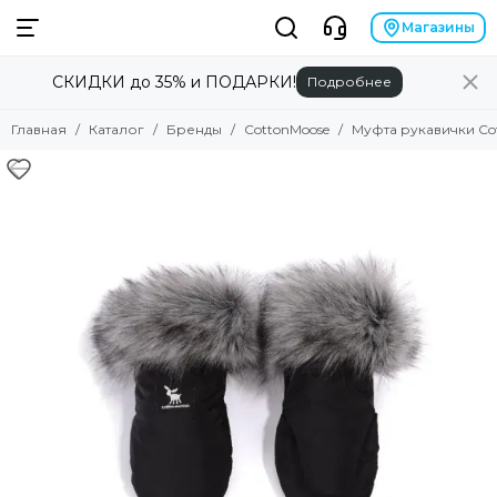
Бренды
Магазины
СКИДКИ до 35% и ПОДАРКИ!
Подробнее
Смотреть все товары
Alilo
Главная
Каталог
Бренды
CottonMoose
Муфта рукавички Cott
Anex
Angela Bella
Asobu
Atopalm
Avionaut
Avova
Baby Patent
Babiators
Baby Chipak
Beaba
Bebizaro
Brand for my son
Britax Roemer
B.Toys