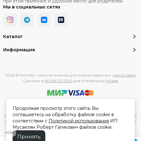
при этом приятное и удобное место для родителей.
Мы в социальных сетях
Каталог
Информация
2026 © Kid Mall - сеть магазинов для новорожденных.
Карта сайта
Сделано в
MOSK.STUDIO
для платформы
InSales
Вся представленная на сайте информация, касающаяся
Продолжая просмотр этого сайта, Вы
характеристик, стоимости товаров и услуг, носит
соглашаетесь на обработку файлов cookie в
информационный характер и ни при каких условиях не является
соответствии с
Политикой использования
ИП
публичной офертой, определяемой положениями Статьи 437(2)
Мусаелян Роберт Гагикович файлов cookie.
Гражданского кодекса РФ.
4066
Принять