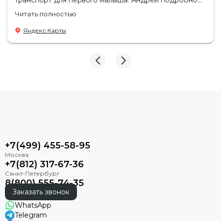
транспорт для первого малыша. Андрей подробно
ответил на все наши вопросы по коляскам и
Читать полностью
автолюлькам, помог сравнить разные варианты и
разобраться в нюансах 🙏
Яндекс Карты
+7(499) 455-58-95
+7(812) 317-67-36
8(800) 555-74-35
Заказать звонок
WhatsApp
Telegram