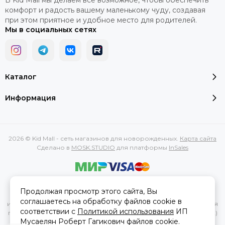
В Kid Mall мы делаем все возможное, чтобы обеспечить
комфорт и радость вашему маленькому чуду, создавая
при этом приятное и удобное место для родителей.
Мы в социальных сетях
Каталог
Информация
2026 © Kid Mall - сеть магазинов для новорожденных.
Карта сайта
Сделано в
MOSK.STUDIO
для платформы
InSales
Вся представленная на сайте информация, касающаяся
Продолжая просмотр этого сайта, Вы
характеристик, стоимости товаров и услуг, носит
соглашаетесь на обработку файлов cookie в
информационный характер и ни при каких условиях не является
соответствии с
Политикой использования
ИП
публичной офертой, определяемой положениями Статьи 437(2)
Мусаелян Роберт Гагикович файлов cookie.
Гражданского кодекса РФ.