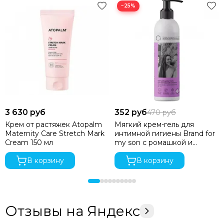
−25%
3 630 руб
352 руб
470 руб
Крем от растяжек Atopalm
Мягкий крем-гель для
Maternity Care Stretch Mark
интимной гигиены Brand for
Cream 150 мл
my son с ромашкой и
провитамином В5 250 мл
В корзину
В корзину
Отзывы на Яндекс