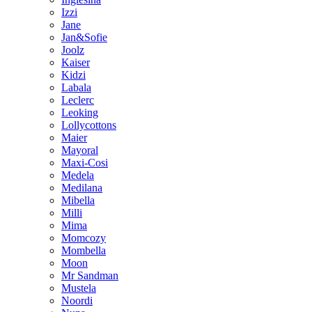
Izzi
Jane
Jan&Sofie
Joolz
Kaiser
Kidzi
Labala
Leclerc
Leoking
Lollycottons
Maier
Mayoral
Maxi-Cosi
Medela
Medilana
Mibella
Milli
Mima
Momcozy
Mombella
Moon
Mr Sandman
Mustela
Noordi