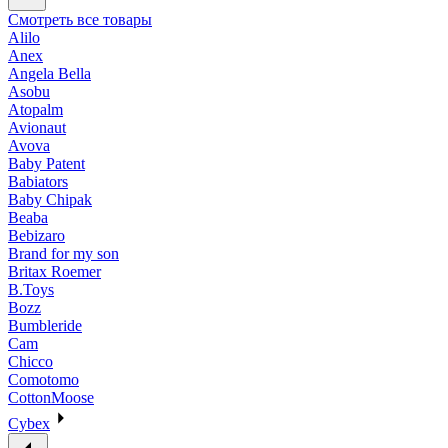
Смотреть все товары
Alilo
Anex
Angela Bella
Asobu
Atopalm
Avionaut
Avova
Baby Patent
Babiators
Baby Chipak
Beaba
Bebizaro
Brand for my son
Britax Roemer
B.Toys
Bozz
Bumbleride
Cam
Chicco
Comotomo
CottonMoose
Cybex