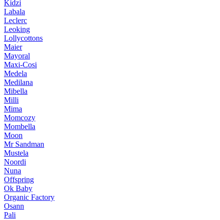
Kidzi
Labala
Leclerc
Leoking
Lollycottons
Maier
Mayoral
Maxi-Cosi
Medela
Medilana
Mibella
Milli
Mima
Momcozy
Mombella
Moon
Mr Sandman
Mustela
Noordi
Nuna
Offspring
Ok Baby
Organic Factory
Osann
Pali