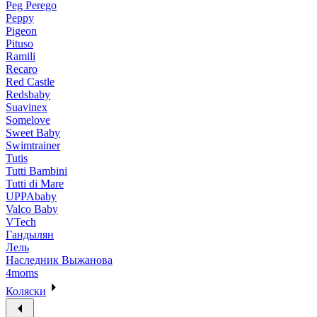
Peg Perego
Peppy
Pigeon
Pituso
Ramili
Recaro
Red Castle
Redsbaby
Suavinex
Somelove
Sweet Baby
Swimtrainer
Tutis
Tutti Bambini
Tutti di Mare
UPPAbaby
Valco Baby
VTech
Гандылян
Лель
Наследник Выжанова
4moms
Коляски