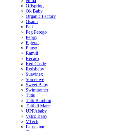
Nuna
Offspring
Ok Baby
Organic Factory
Osann
Pali
Peg Perego
Peppy
Pigeon
Pituso
Ramili
Recaro
Red Castle
Redsbaby
Suavinex
Somelove
Sweet Baby
Swimtrainer
Tutis
Tutti Bambini
Tutti di Mare
UPPAbaby
Valco Baby
VTech
Гандылян