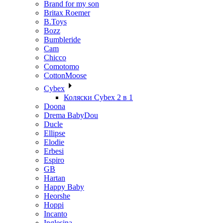
Brand for my son
Britax Roemer
B.Toys
Bozz
Bumbleride
Cam
Chicco
Comotomo
CottonMoose
Cybex
Коляски Cybex 2 в 1
Doona
Drema BabyDou
Ducle
Ellipse
Elodie
Erbesi
Espiro
GB
Hartan
Happy Baby
Heorshe
Hoppi
Incanto
Inglesina