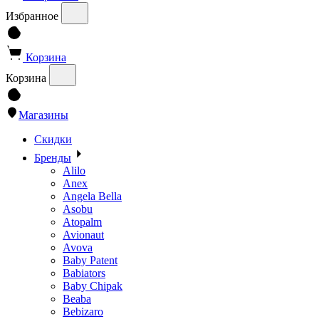
Избранное
Корзина
Корзина
Магазины
Скидки
Бренды
Alilo
Anex
Angela Bella
Asobu
Atopalm
Avionaut
Avova
Baby Patent
Babiators
Baby Chipak
Beaba
Bebizaro