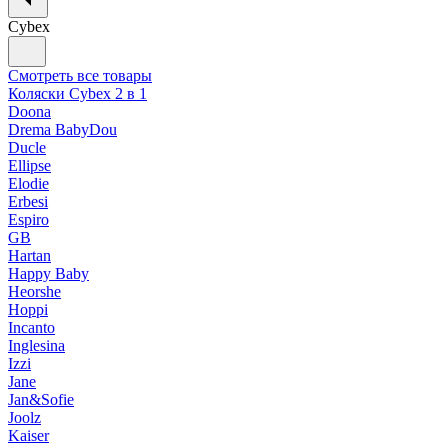
Cybex
Смотреть все товары
Коляски Cybex 2 в 1
Doona
Drema BabyDou
Ducle
Ellipse
Elodie
Erbesi
Espiro
GB
Hartan
Happy Baby
Heorshe
Hoppi
Incanto
Inglesina
Izzi
Jane
Jan&Sofie
Joolz
Kaiser