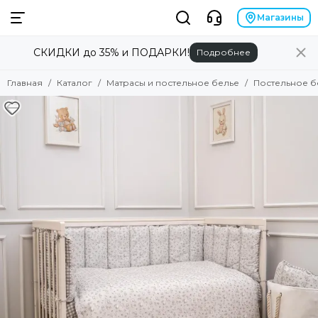
Матрасы и постельное белье
Магазины
СКИДКИ до 35% и ПОДАРКИ!
Подробнее
Смотреть все товары
Детские матрасы в кроватку
Главная
Каталог
Матрасы и постельное белье
Постельное б
Матрасы для овальных кроваток
Комплекты в кроватку
Комплекты для овальной кровати
Постельное белье