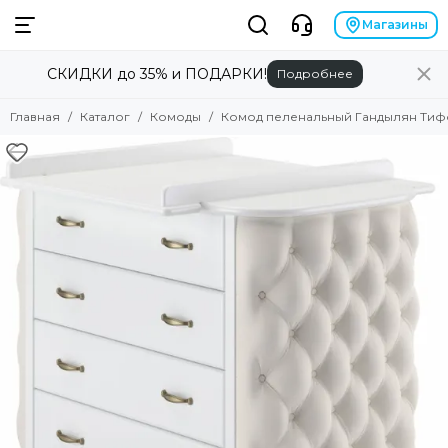
Комоды
Магазины
СКИДКИ до 35% и ПОДАРКИ!
Подробнее
Смотреть все товары
Пеленальные комоды
Главная
Каталог
Комоды
Комод пеленальный Гандылян Тиф
Бельевые комоды
Стеллажи
Тумбы