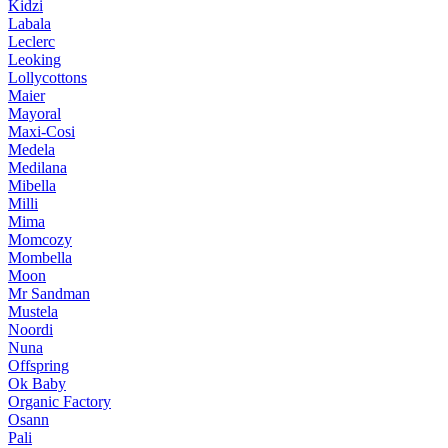
Kidzi
Labala
Leclerc
Leoking
Lollycottons
Maier
Mayoral
Maxi-Cosi
Medela
Medilana
Mibella
Milli
Mima
Momcozy
Mombella
Moon
Mr Sandman
Mustela
Noordi
Nuna
Offspring
Ok Baby
Organic Factory
Osann
Pali