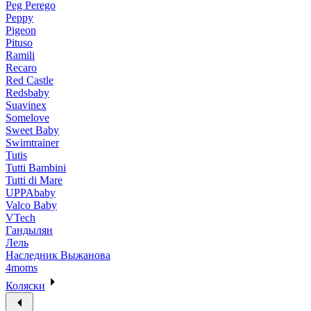
Peg Perego
Peppy
Pigeon
Pituso
Ramili
Recaro
Red Castle
Redsbaby
Suavinex
Somelove
Sweet Baby
Swimtrainer
Tutis
Tutti Bambini
Tutti di Mare
UPPAbaby
Valco Baby
VTech
Гандылян
Лель
Наследник Выжанова
4moms
Коляски