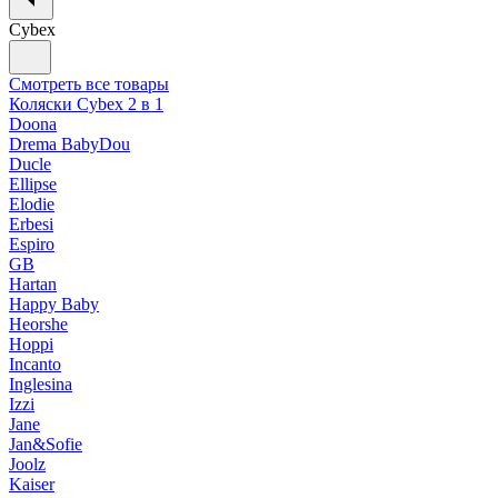
Cybex
Смотреть все товары
Коляски Cybex 2 в 1
Doona
Drema BabyDou
Ducle
Ellipse
Elodie
Erbesi
Espiro
GB
Hartan
Happy Baby
Heorshe
Hoppi
Incanto
Inglesina
Izzi
Jane
Jan&Sofie
Joolz
Kaiser