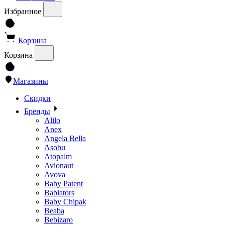
Избранное
Корзина
Корзина
Магазины
Скидки
Бренды
Alilo
Anex
Angela Bella
Asobu
Atopalm
Avionaut
Avova
Baby Patent
Babiators
Baby Chipak
Beaba
Bebizaro