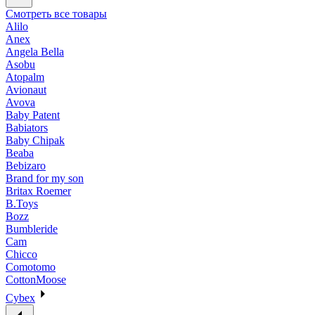
Смотреть все товары
Alilo
Anex
Angela Bella
Asobu
Atopalm
Avionaut
Avova
Baby Patent
Babiators
Baby Chipak
Beaba
Bebizaro
Brand for my son
Britax Roemer
B.Toys
Bozz
Bumbleride
Cam
Chicco
Comotomo
CottonMoose
Cybex