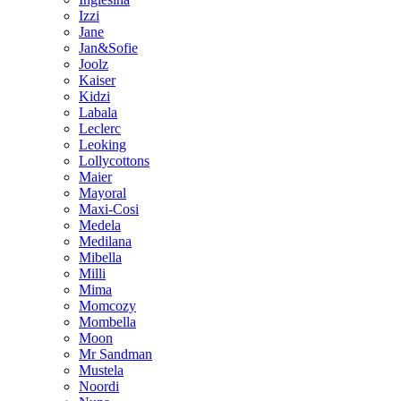
Izzi
Jane
Jan&Sofie
Joolz
Kaiser
Kidzi
Labala
Leclerc
Leoking
Lollycottons
Maier
Mayoral
Maxi-Cosi
Medela
Medilana
Mibella
Milli
Mima
Momcozy
Mombella
Moon
Mr Sandman
Mustela
Noordi