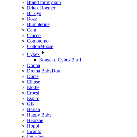
Brand for my son
Britax Roemer
B.Toys
Bozz
Bumbleride
Cam
Chicco
Comotomo
CottonMoose
Cybex
Коляски Cybex 2 в 1
Doona
Drema BabyDou
Ducle
Ellipse
Elodie
Erbesi
Espiro
GB
Hartan
Happy Baby
Heorshe
Hoppi
Incanto
Inglesina