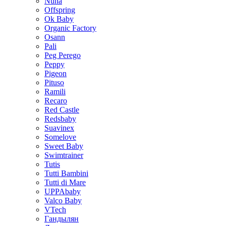
Nuna
Offspring
Ok Baby
Organic Factory
Osann
Pali
Peg Perego
Peppy
Pigeon
Pituso
Ramili
Recaro
Red Castle
Redsbaby
Suavinex
Somelove
Sweet Baby
Swimtrainer
Tutis
Tutti Bambini
Tutti di Mare
UPPAbaby
Valco Baby
VTech
Гандылян