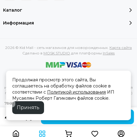
Каталог
Информация
2026 © Kid Mall - сеть магазинов для новорожденных.
Карта сайта
Сделано в
MOSK.STUDIO
для платформы
InSales
Вся представленная на сайте информация, касающаяся
Продолжая просмотр этого сайта, Вы
характеристик, стоимости товаров и услуг, носит
соглашаетесь на обработку файлов cookie в
информационный характер и ни при каких условиях не является
соответствии с
Политикой использования
ИП
публичной офертой, определяемой положениями Статьи 437(2)
Мусаелян Роберт Гагикович файлов cookie.
Гражданского кодекса РФ.
7868
Принять
4 699 руб
В корзину