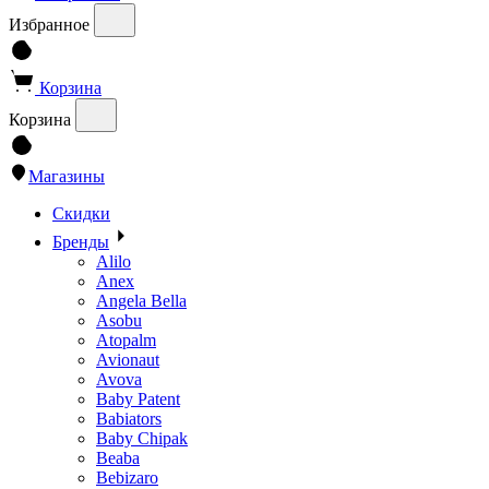
Избранное
Корзина
Корзина
Магазины
Скидки
Бренды
Alilo
Anex
Angela Bella
Asobu
Atopalm
Avionaut
Avova
Baby Patent
Babiators
Baby Chipak
Beaba
Bebizaro