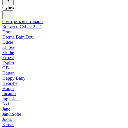
Cybex
Смотреть все товары
Коляски Cybex 2 в 1
Doona
Drema BabyDou
Ducle
Ellipse
Elodie
Erbesi
Espiro
GB
Hartan
Happy Baby
Heorshe
Hoppi
Incanto
Inglesina
Izzi
Jane
Jan&Sofie
Joolz
Kaiser