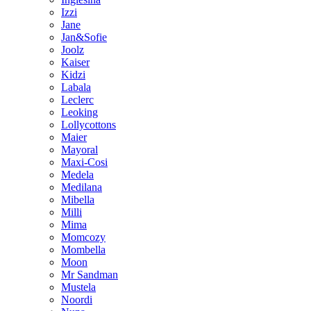
Izzi
Jane
Jan&Sofie
Joolz
Kaiser
Kidzi
Labala
Leclerc
Leoking
Lollycottons
Maier
Mayoral
Maxi-Cosi
Medela
Medilana
Mibella
Milli
Mima
Momcozy
Mombella
Moon
Mr Sandman
Mustela
Noordi