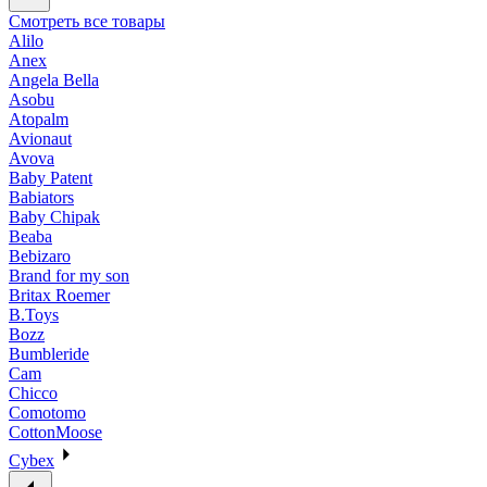
Смотреть все товары
Alilo
Anex
Angela Bella
Asobu
Atopalm
Avionaut
Avova
Baby Patent
Babiators
Baby Chipak
Beaba
Bebizaro
Brand for my son
Britax Roemer
B.Toys
Bozz
Bumbleride
Cam
Chicco
Comotomo
CottonMoose
Cybex