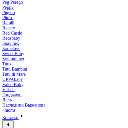
Peg Perego
Peppy
Pigeon
Pituso
Ramili
Recaro
Red Castle
Redsbaby
Suavinex
Somelove
Sweet Baby
Swimtrainer
Tutis
Tutti Bambini
Tutti di Mare
UPPAbaby
Valco Baby
VTech
Гандылян
Лель
Наследник Выжанова
4moms
Коляски