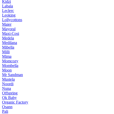
Kidzi
Labala
Leclerc
Leoking
Lollycottons
Maier
Mayoral
Maxi-Cosi
Medela
Medilana
Mibella
Milli
Mima
Momcozy
Mombella
Moon
Mr Sandman
Mustela
Noordi
Nuna
Offspring
Ok Baby
Organic Factory
Osann
Pali