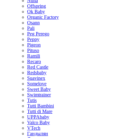
Nuna
Offspring
Ok Baby
Organic Factory
Osann
Pali
Peg Perego
Peppy
Pigeon
Pituso
Ramili
Recaro
Red Castle
Redsbaby
Suavinex
Somelove
Sweet Baby
Swimtrainer
Tutis
Tutti Bambini
Tutti di Mare
UPPAbaby
Valco Baby
VTech
Гандылян