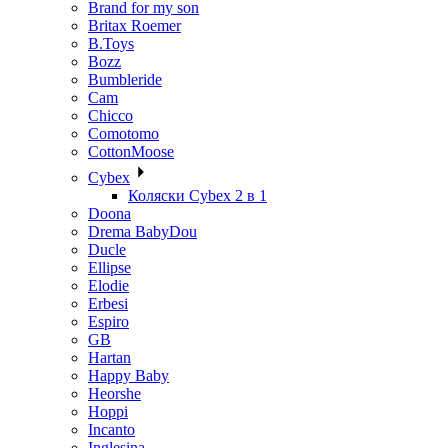
Brand for my son
Britax Roemer
B.Toys
Bozz
Bumbleride
Cam
Chicco
Comotomo
CottonMoose
Cybex
Коляски Cybex 2 в 1
Doona
Drema BabyDou
Ducle
Ellipse
Elodie
Erbesi
Espiro
GB
Hartan
Happy Baby
Heorshe
Hoppi
Incanto
Inglesina