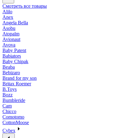
Смотреть все товары
Alilo
Anex
Angela Bella
Asobu
Atopalm
Avionaut
Avova
Baby Patent
Babiators
Baby Chipak
Beaba
Bebizaro
Brand for my son
Britax Roemer
B.Toys
Bozz
Bumbleride
Cam
Chicco
Comotomo
CottonMoose
Cybex