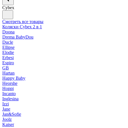
Cybex
Смотреть все товары
Коляски Cybex 2 в 1
Doona
Drema BabyDou
Ducle
Ellipse
Elodie
Erbesi
Espiro
GB
Hartan
Happy Baby
Heorshe
Hoppi
Incanto
Inglesina
Izzi
Jane
Jan&Sofie
Joolz
Kaiser