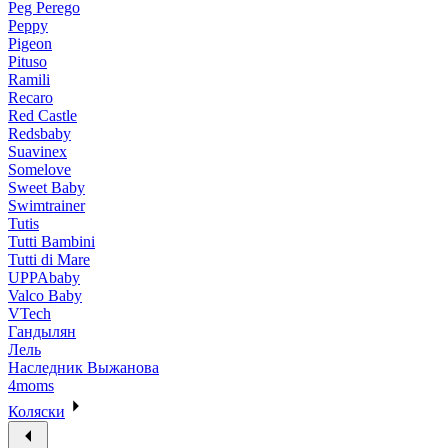
Peg Perego
Peppy
Pigeon
Pituso
Ramili
Recaro
Red Castle
Redsbaby
Suavinex
Somelove
Sweet Baby
Swimtrainer
Tutis
Tutti Bambini
Tutti di Mare
UPPAbaby
Valco Baby
VTech
Гандылян
Лель
Наследник Выжанова
4moms
Коляски