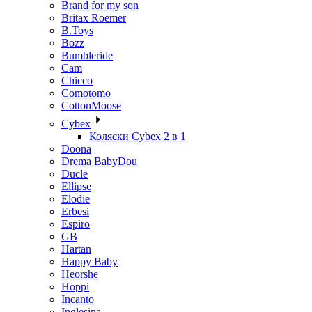
Brand for my son
Britax Roemer
B.Toys
Bozz
Bumbleride
Cam
Chicco
Comotomo
CottonMoose
Cybex
Коляски Cybex 2 в 1
Doona
Drema BabyDou
Ducle
Ellipse
Elodie
Erbesi
Espiro
GB
Hartan
Happy Baby
Heorshe
Hoppi
Incanto
Inglesina