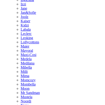
Izzi
Jane
Jan&Sofie
Joolz
Kaiser
Kidzi
Labala
Leclerc
Leoking
Lollycottons
Maier
Mayoral
Maxi-Cosi
Medela
Medilana
Mibella
Milli
Mima
Momcozy
Mombella
Moon
Mr Sandman
Mustela
Noordi