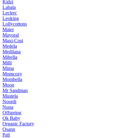
Kidzi
Labala
Leclerc
Leoking
Lollycottons
Maier
Mayoral
Maxi-Cosi
Medela
Medilana
Mibella
Milli
Mima
Momcozy
Mombella
Moon
Mr Sandman
Mustela
Noordi
Nuna
Offspring
Ok Baby
Organic Factory
Osann
Pali