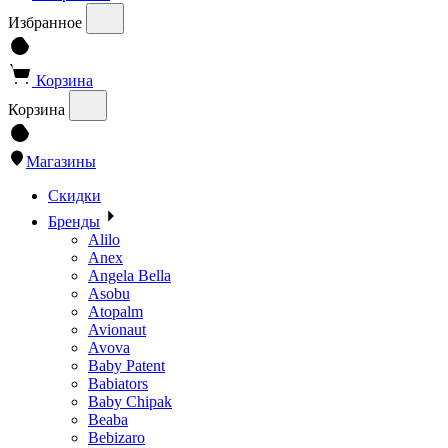
Избранное
Корзина
Корзина
Магазины
Скидки
Бренды
Alilo
Anex
Angela Bella
Asobu
Atopalm
Avionaut
Avova
Baby Patent
Babiators
Baby Chipak
Beaba
Bebizaro