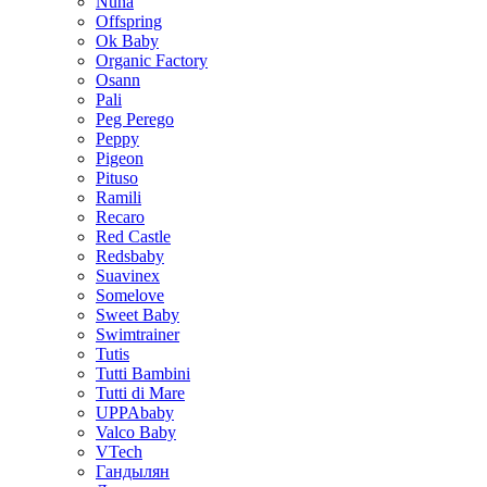
Nuna
Offspring
Ok Baby
Organic Factory
Osann
Pali
Peg Perego
Peppy
Pigeon
Pituso
Ramili
Recaro
Red Castle
Redsbaby
Suavinex
Somelove
Sweet Baby
Swimtrainer
Tutis
Tutti Bambini
Tutti di Mare
UPPAbaby
Valco Baby
VTech
Гандылян