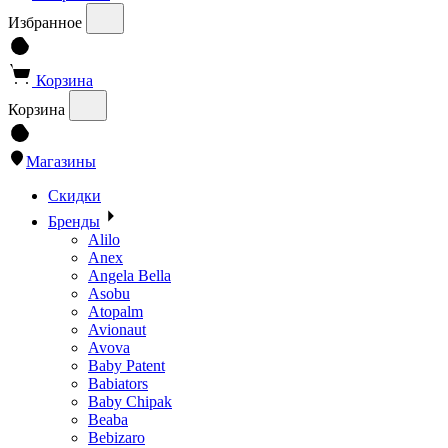
Избранное
Корзина
Корзина
Магазины
Скидки
Бренды
Alilo
Anex
Angela Bella
Asobu
Atopalm
Avionaut
Avova
Baby Patent
Babiators
Baby Chipak
Beaba
Bebizaro