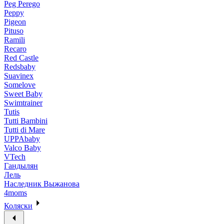
Peg Perego
Peppy
Pigeon
Pituso
Ramili
Recaro
Red Castle
Redsbaby
Suavinex
Somelove
Sweet Baby
Swimtrainer
Tutis
Tutti Bambini
Tutti di Mare
UPPAbaby
Valco Baby
VTech
Гандылян
Лель
Наследник Выжанова
4moms
Коляски