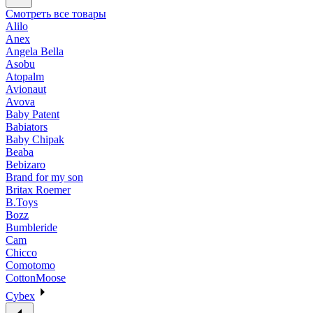
Смотреть все товары
Alilo
Anex
Angela Bella
Asobu
Atopalm
Avionaut
Avova
Baby Patent
Babiators
Baby Chipak
Beaba
Bebizaro
Brand for my son
Britax Roemer
B.Toys
Bozz
Bumbleride
Cam
Chicco
Comotomo
CottonMoose
Cybex