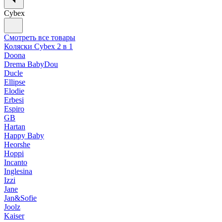
Cybex
Смотреть все товары
Коляски Cybex 2 в 1
Doona
Drema BabyDou
Ducle
Ellipse
Elodie
Erbesi
Espiro
GB
Hartan
Happy Baby
Heorshe
Hoppi
Incanto
Inglesina
Izzi
Jane
Jan&Sofie
Joolz
Kaiser