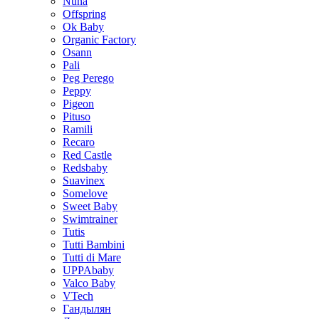
Nuna
Offspring
Ok Baby
Organic Factory
Osann
Pali
Peg Perego
Peppy
Pigeon
Pituso
Ramili
Recaro
Red Castle
Redsbaby
Suavinex
Somelove
Sweet Baby
Swimtrainer
Tutis
Tutti Bambini
Tutti di Mare
UPPAbaby
Valco Baby
VTech
Гандылян