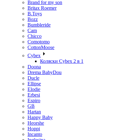
Brand for my son
Britax Roemer
B.Toys
Bozz
Bumbleride
Cam
Chicco
Comotomo
CottonMoose
Cybex
Коляски Cybex 2 в 1
Doona
Drema BabyDou
Ducle
Ellipse
Elodie
Erbesi
Espiro
GB
Hartan
Happy Baby
Heorshe
Hoppi
Incanto
Inglesina