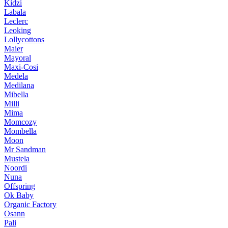
Kidzi
Labala
Leclerc
Leoking
Lollycottons
Maier
Mayoral
Maxi-Cosi
Medela
Medilana
Mibella
Milli
Mima
Momcozy
Mombella
Moon
Mr Sandman
Mustela
Noordi
Nuna
Offspring
Ok Baby
Organic Factory
Osann
Pali