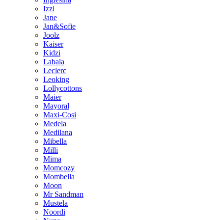
Izzi
Jane
Jan&Sofie
Joolz
Kaiser
Kidzi
Labala
Leclerc
Leoking
Lollycottons
Maier
Mayoral
Maxi-Cosi
Medela
Medilana
Mibella
Milli
Mima
Momcozy
Mombella
Moon
Mr Sandman
Mustela
Noordi